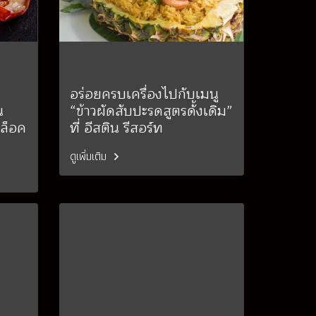
อร่อยครบเครื่องไปกับเมนู
น
“ข้าวผัดสับปะรดสูตรดั้งเดิม”
าล็อค
ที่ อีสติน รีสอร์ท
ดูเพิ่มเติม