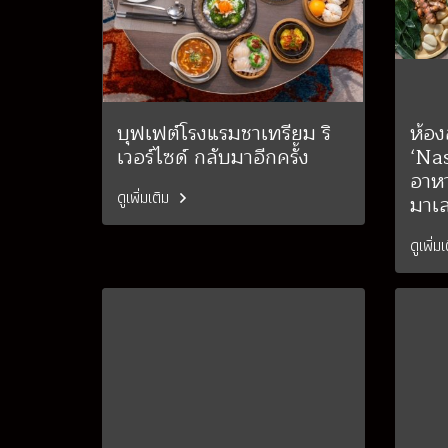
บุฟเฟต์โรงแรมชาเทรียม ริ
ห้อ
เวอร์ไซด์ กลับมาอีกครั้ง
‘Nas
อาห
ดูเพิ่มเติม
มาเล
ดูเพิ่ม