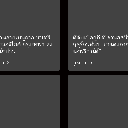
กหลายเมนูจาก ชาเทรี
ทีดับเบิลยูจี ที ชวนสดชื
ิเวอร์ไซด์ กรุงเทพฯ ส่ง
ฤดูร้อนด้วย “ชาแดงจา
น้าบ้าน
แอฟริกาใต้”
เติม
ดูเพิ่มเติม