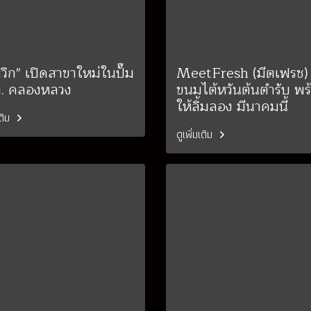
ควิก" เปิดสาขาใหม่ในปั๊ม
MeetFresh (มีตเฟรช)
. คลองหลวง
ขนมไต้หวันต้นตำรับ พร
ให้ลิ้มลอง มีนาคมนี้
เติม
ดูเพิ่มเติม