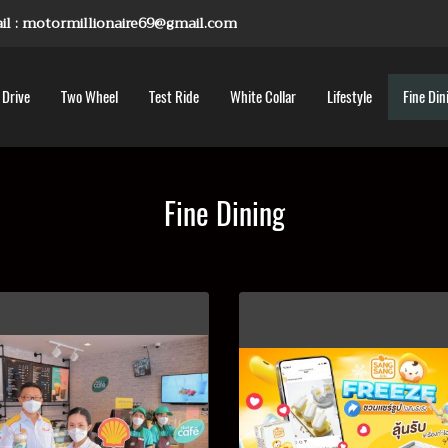
mail : motormillionaire69@gmail.com
 Drive
Two Wheel
Test Ride
White Collar
Lifestyle
Fine Din
Fine Dining