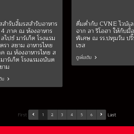
รสสำรับลิ้มรสสำรับอาหาร
ดื่มด่ำกับ CVNE ไวน์เล
 4 ภาค ณ ห้องอาหาร
จาก ลา ริโอฮา ให้กับมื้
สไปซ์ มาร์เก็ต โรงแรม
พิเศษ ณ รร.ปทุมวัน ปริ
นตรา สยาม อาหารไทย
เซส
าค ณ ห้องอาหารไทย ส
ดูเพิ่มเติม
 มาร์เก็ต โรงแรมอนันต
สยาม
เติม
First
Last
1
2
3
4
5
6