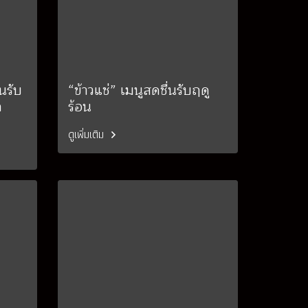
่นรับ
“ข้าวแช่” เมนูสดชื่นรับฤดู
ก
ร้อน
ดูเพิ่มเติม