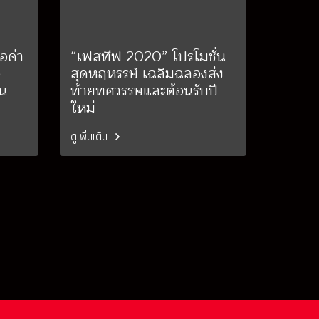
อค่า
“เฟสทีฟ 2020” โปรโมชั่น
อ
สุดหฤหรรษ์ เฉลิมฉลองส่ง
๊น
ท้ายทศวรรษและต้อนรับปี
ใหม่
ดูเพิ่มเติม