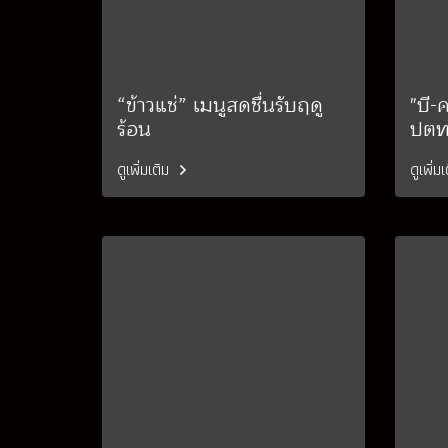
“ข้าวแช่” เมนูสดชื่นรับฤดู
"บี-
ร้อน
ปตท
ดูเพิ่มเติม
ดูเพิ่ม