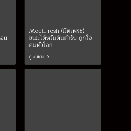
MeetFresh (มีตเฟรช)
้อม
ขนมไต้หวันต้นตำรับ ถูกใจ
คนทั่วโลก
ดูเพิ่มเติม