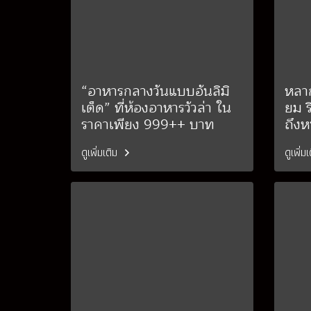
“อาหารกลางวันแบบอันลิมิ
หลา
เต็ด” ที่ห้องอาหารวัวล่า ใน
ยม ร
ราคาเพียง 999++ บาท
ถึงห
ดูเพิ่มเติม
ดูเพิ่ม