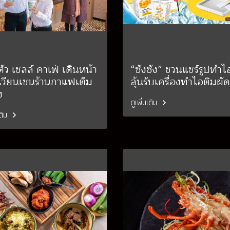
ตัว เชลล์ คาเฟ่ เดินหน้า
“ซังซัง” ชวนแชร์รูปทำไ
ังเวียนเชนร้านกาแฟเต็ม
ลุ้นรับเครื่องทำไอติมผัด
ง
ดูเพิ่มเติม
เติม