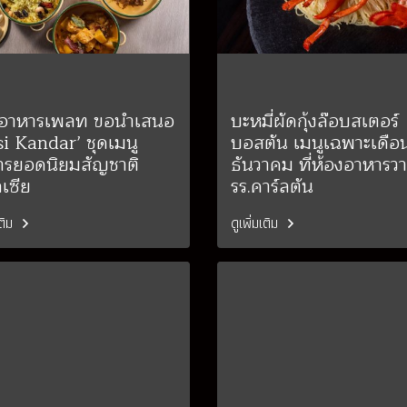
งอาหารเพลท ขอนำเสนอ
บะหมี่ผัดกุ้งล๊อบสเตอร์
i Kandar’ ชุดเมนู
บอสตัน เมนูเฉพาะเดือ
ารยอดนิยมสัญชาติ
ธันวาคม ที่ห้องอาหารว
เซีย
รร.คาร์ลตัน
เติม
ดูเพิ่มเติม