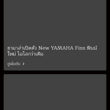
ยามาฮ่าเปิดตัว New YAMAHA Finn ฟินน์
ใหม่ ไฉไลกว่าเดิม
ดูเพิ่มเติม