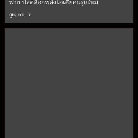
ฟาซ ปลดล็อกพลังไอเดียคนรุ่นใหม่
ดูเพิ่มเติม