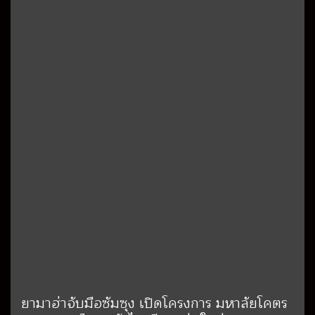
ยามาฮ่าจับมือซัมซุง เปิดโครงการ มหาลัยโคตร