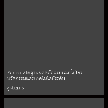
Yadea เปิดฐานผลิตอัจฉริยะฉงชิ่ง โชว์
นวัตกรรมและเทคโนโลยีระดับ
ดูเพิ่มเติม