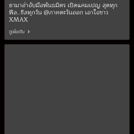
ยามาฮ่าจับมือพันธมิตร เปิดแคมเปญ สุดทุก
ฟีล...ชิลทุกวัน @ภาคตะวันออก เอาใจชาว
XMAX
ดูเพิ่มเติม