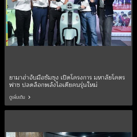
ยามาฮ่าจับมือซัมซุง เปิดโครงการ มหาลัยโคตร
ฟาซ ปลดล็อกพลังไอเดียคนรุ่นใหม่
ดูเพิ่มเติม