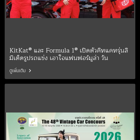
KitKat® และ Formula 1® เปิดตัวคิทแคทรุ่นลิ
มิเต็ดรูปรถแข่ง เอาใจแฟนฟอร์มูล่า วัน
ดูเพิ่มเติม