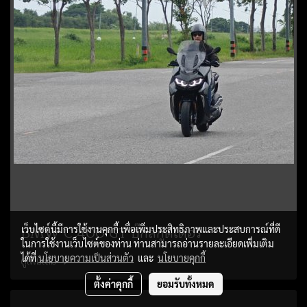
BMW C 400 GT บิ๊กสกู๊ตเตอร์
เว็บไซต์นี้มีการใช้งานคุกกี้ เพื่อเพิ่มประสิทธิภาพและประสบการณ์ที่ดี
ในการใช้งานเว็บไซต์ของท่าน ท่านสามารถอ่านรายละเอียดเพิ่มเติม
ได้ที่
นโยบายความเป็นส่วนตัว
และ
นโยบายคุกกี้
ดูเพิ่มเติม
ตั้งค่าคุกกี้
ยอมรับทั้งหมด