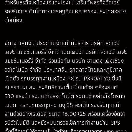
สำหรับธุรกิจเหมืองแร่และโรงโม่ เสริมทัพธุรกิจลีดเวย์
รองรับการเติบโตทางเศรษฐกิจมหภาคของประเทศอย่าง
ต่อเนื่อง
ฉกาจ แสนจัน ประธานเจ้าหน้าที่บริหาร บริษัท ลีดเวย์
เฮฟวี่ แมชชีนเนอร์รี่ จำกัด เปิดเผยว่า บริษัท ลีดเวย์ เฮฟวี่
แมชชีนเนอร์รี่ จำกัด ร่วมมือกับ บริษัท ซานตง เผิงเซียง
ออโตโมบิล จำกัด ประเทศจีน รุกตลาดไทยและภูมิภาค
เปิดตัว รถบรรทุกงานเหมือง PX รุ่น PX90ATYQ ซึ่งมี
สมรรถนะและประสิทธิภาพเต็มเปี่ยมด้วยเครื่องยนต์
530 แรงม้า ระบบเกียร์อัตโนมัติ ระบบช่วงล่างไฮโดรนิว
เมติก กระบะบรรทุกความจุ 35 คิวเต็ม รองรับทุกหน้า
งานด้วยยางเรเดียล ขนาด 16.00R25 พร้อมเครื่องอัดจา
รบีอัตโนมัติ และมีระบบตรวจเช็คการทำงานผ่าน GPS
ทั้งนี้ลีดเวย์ให้ความมั่นใจด้วยบริการครบวงจร One Stop