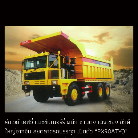
ลีดเวย์ เฮฟวี่ แมชชีนเนอร์รี่ ผนึก ซานตง เผิงเซียง ยักษ์
ใหญ่จากจีน ลุยตลาดรถบรรทุก เปิดตัว “PX90ATYQ”