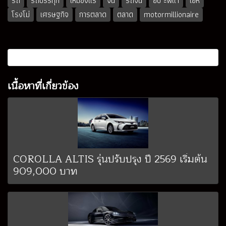
รถ
รถบรรทุก
เหมืองแร่
จีน
รถจีน
ยป ะพีแา
เยห
โรงโม่
เศรษฐกิจ
การตลาด
ตลาด
motormillionaire
เนื้อหาที่เกี่ยวข้อง
COROLLA ALTIS รุ่นปรับปรุง ปี 2569 เริ่มต้น
909,000 บาท