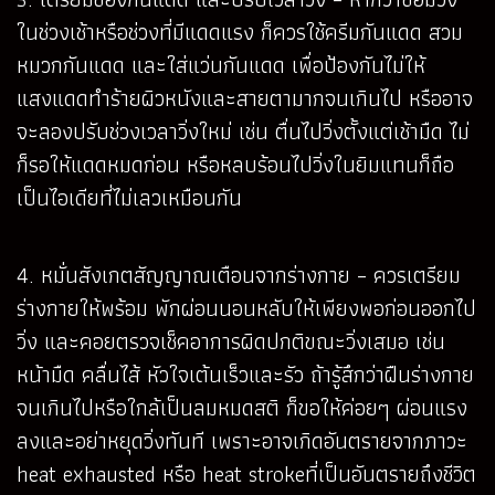
ในช่วงเช้าหรือช่วงที่มีแดดแรง ก็ควรใช้ครีมกันแดด สวม
หมวกกันแดด และใส่แว่นกันแดด เพื่อป้องกันไม่ให้
แสงแดดทำร้ายผิวหนังและสายตามากจนเกินไป หรืออาจ
จะลองปรับช่วงเวลาวิ่งใหม่ เช่น ตื่นไปวิ่งตั้งแต่เช้ามืด ไม่
ก็รอให้แดดหมดก่อน หรือหลบร้อนไปวิ่งในยิมแทนก็ถือ
เป็นไอเดียที่ไม่เลวเหมือนกัน
4. หมั่นสังเกตสัญญาณเตือนจากร่างกาย – ควรเตรียม
ร่างกายให้พร้อม พักผ่อนนอนหลับให้เพียงพอก่อนออกไป
วิ่ง และคอยตรวจเช็คอาการผิดปกติขณะวิ่งเสมอ เช่น
หน้ามืด คลื่นไส้ หัวใจเต้นเร็วและรัว ถ้ารู้สึกว่าฝืนร่างกาย
จนเกินไปหรือใกล้เป็นลมหมดสติ ก็ขอให้ค่อยๆ ผ่อนแรง
ลงและอย่าหยุดวิ่งทันที เพราะอาจเกิดอันตรายจากภาวะ
heat exhausted หรือ heat strokeที่เป็นอันตรายถึงชีวิต