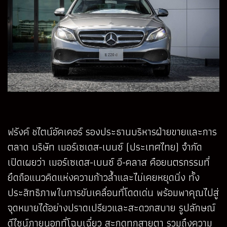
ฟรังค์ ชไตน์อัคเคอร์ รองประธานบริหารฝ่ายขายและการ
ตลาด บริษัท เมอร์เซเดส-เบนซ์ (ประเทศไทย) จำกัด
เปิดเผยว่า เมอร์เซเดส-เบนซ์ อี-คลาส คือยนตรกรรมที่
ยึดถือแนวคิดแห่งความก้าวล้ำและไม่เคยหยุดนิ่ง ทั้ง
ประสิทธิภาพในการขับเคลื่อนที่โดดเด่น พร้อมพาคุณไปสู่
จุดหมายได้อย่างปราดเปรียวและสะดวกสบาย รูปลักษณ์
ดีไซน์ภายนอกที่โฉบเฉี่ยว สะกดทุกสายตา รวมถึงความ