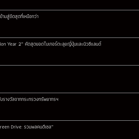
สู่ขีดสุดที่เหนือกว่า
ion Year 2” คัดสุดยอดไบเกอร์ตะลุยญี่ปุ่นและนิวซีแลนด์
มรับรางวัลจากกระทรวงทรัพยากรฯ
 Green Drive: รวมพลคนดีเซล”