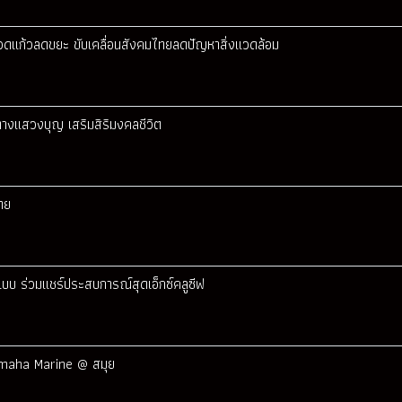
ลขวดแก้วลดขยะ ขับเคลื่อนสังคมไทยลดปัญหาสิ่งแวดล้อม
นทางแสวงบุญ เสริมสิริมงคลชีวิต
ทย
บบ ร่วมแชร์ประสบการณ์สุดเอ็กซ์คลูซีฟ
 Yamaha Marine @ สมุย