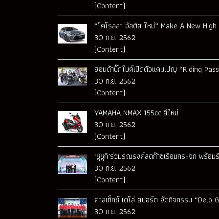
(Content)
“โคโรลล่า อัลติส ใหม่” Make A New High ข้าม
30 ก.ย. 2562
(Content)
ฮอนด้าบิ๊กไบค์เปิดตัวแคมเปญ “Riding Pass
30 ก.ย. 2562
(Content)
YAMAHA NMAX 155cc สีใหม่
30 ก.ย. 2562
(Content)
‘ซูซูกิ’ร่วมรณรงค์ลดก๊าซเรือนกระจก พร้อ
30 ก.ย. 2562
(Content)
คาลเท็กซ์ เดโล่ สปอร์ต จัดกิจกรรม “Delo
30 ก.ย. 2562