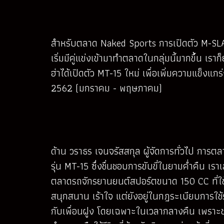
สำหรับตลาด Naked Sports การเปิดตัว M-SLAZ 
เริ่มมีคู่แข่งเข้ามาทำตลาดในกลุ่มนี้มากขึ้น
ฮ่าได้เปิดตัว MT-15 ใหม่ เพื่อเพิ่มความแข็ง
2562 (มกราคม - พฤษภาคม)
ด้าน วราธร เจนจรัสสกุล ผู้จัดการทั่วไป การตล
รุ่น MT-15 ซึ่งชื่นชอบการขับขี่ในยามค่ำคืน เ
ตลาดรถจักรยานยนต์สปอร์ตขนาด 150 CC ที่ใช้รถเพ
สนุกสนาน เร้าใจ แต่ยังอยู่ในกฎระเบียบการใช้
กับเพื่อนฝูง โดยเฉพาะในเวลากลางคืน เพราะช่วงเว