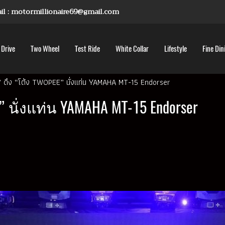
mail : motormillionaire69@gmail.com
 Drive
Two Wheel
Test Ride
White Collar
Lifestyle
Fine Din
” ดึง “โต้ง TWOPEE” นั่งแท่น YAMAHA MT-15 Endorser
 นั่งแท่น YAMAHA MT-15 Endorser