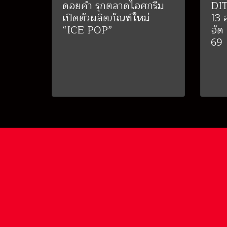
ดอยคำ รุกตลาดไอศกรีม
DIT
เปิดตัวผลิตภัณฑ์ใหม่
13 
“ICE POP”
จัด
69