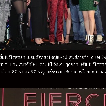
ั่นโชว์ไฮสตรีทแบรนด์สุดยิ่งใหญ่แห่งปี ศูนย์การค้า ดิ เอ็มโพ
ซิตี้ และ สมาร์ทโฟน ออปโป้ จัดงานสุดยอดแฟชั่นโชว์ไฮสตรีท
นเซ็ปท์ 80’s และ 90’s ยุคแห่งความเฟียร์สของโลกแฟชั่นและด