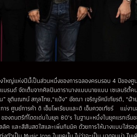
ใหญ่แห่งปีนี้เป็นส่วนหนึ่งของการฉลองครบรอบ 4 ปีของศูนย์ก
ิบแบรนด์ จัดเต็มจากศิลปินดารานางแบบนายแบบ เซเลบริตี้คนดั
อน” ชุติมณฑน์ สกุลไทย,“แป้ง” อัชฌา เจริญรัศมีเกียรติ, “ฝ้า
ัดการ ศูนย์การค้า ดิ เอ็มโพเรียมและดิ เอ็มควอเทียร์ แม่งาน
 ของดนตรีที่โดดเด่นในยุค 80’s ในฐานะหนึ่งในยุคแรกเริ่มข
ทัลลิค และสีสันสดใสและเพิ่มกิมมิค ด้วยการให้นางแบบใส่รอง
่งตัวเป็น Music Icon ในยุคนั้น ไม่ว่าจะเป็น มาดอนน่า ไมเค