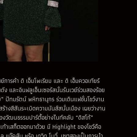
ารค้า ดิ เอ็มโพเรียม และ ดิ เอ็มควอเทียร์
ง และอินฟลูเอ็นเซอร์สนั่นรันเวย์ร่วมสองร้อย
ย” ปัทมรัตน์ พหิทธานุกร ร่วมเดินแฟชั่นโชว์งาน
สร้างสีสันระเบิดความมันส์สนั่นเมือง เผยว่างาน
องวัฒนธรรมปาร์ตี้อย่างไนท์คลับ “ดิสโก้”
เท้าเสก็ตออกมาด้วย มี Highlight ของโชว์คือ
ิล แจ๊คสัน หรือ เดวิด โบวี่ เซตสองเป็นการนำ