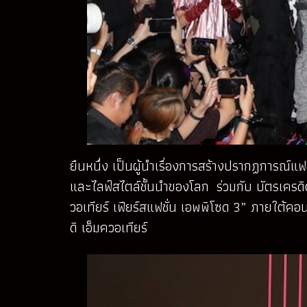
ยืนหนึ่ง เป็นผู้นำเรื่องการสร้างปรากฏการณ์แฟช
และไลฟ์สไตล์ชั้นนำของโลก ร่วมกับ บัตรเครดิต
วอเทียร์ เฟียร์สแฟชั่น เอพพิโซด 3” ภายใต้คอ
ดิ เอ็มควอเทียร์