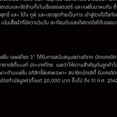
โดดเด่นและจัดจ้านทั้งในเรื่องของดนตรี และแฟชั่นมาพบกัน 
สุทธิ์ และ โต้ง ทูพี และเซตสุดท้ายเป็นการ เข้าสู่ช่วงไฮไ
้นเสื้อผ้าที่มีความวิบวับ สะท้อนกับแสงไฟจากดิสโก้บอลขน
สแฟชั่น เอพพิโซด 3” ได้รับการสนับสนุนอย่างดีจาก บัตรเครดิ
คารซิตี้แบงก์ ประเทศไทย เผยว่าให้ความสำคัญกับลูกค้าใน
เฉพาะด้านแฟชั่น อภิสิทธิ์พิเศษเฉพาะ สมาชิกบัตรซิตี้ รับเคร
ัตรกำนัลมูลค่าตั้งแต่ 20,000 บาท ขึ้นไป ถึง 31 ก.ค. 256