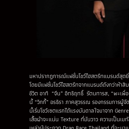
มหาปรากฏการณ์แฟชั่นโชว์ไฮสตรีทแบรนด์สุดยิ่ง
โดยมีแฟชั่นโชว์ไฮสตรีทจากแบรนด์ดังกว่าห้าส
ชีวิต อาทิ “จีน” อิทธิฤทธิ์ รัตนทารส, “พะเพื่
นี้ “วิกกี้” อรธิรา ภาคสุวรรณ รองกรรมการผู้จ
นี้เริ่มโชว์เซตแรกได้แรงบันดาลใจมาจาก Genre
เสื้อผ้าจะแน่น Texture ที่มันวาว ความเป็นเม
เหล่าผู้ประกวด Drag Race Thailand ที่จะมาแต