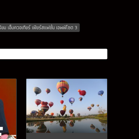
รียม เอ็มควอเทียร์ เฟียร์สแฟชั่น เอพพิโซด 3