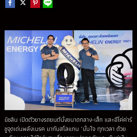
มิชลิน เปิดตัวยางรถยนต์นั่งขนาดกลาง-เล็ก และอีโค่ค่าร์
ชูจุดเด่นพลังเบรค มากับสโลแกน "มั่นใจ ทุกเวลา ด้วย