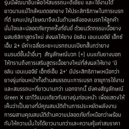
รุ่นนี้พัฒนาขึ้นเพื่อให้สมรรถนะดีเยี่ยม และใช้งานได้
ยาวนานแม้ใกล้หมดดอกยาง ให้ประสิทธิภาพในการเบรก
ที่ดี แคมเปญโฆษณาจึงเน้นด้านพลังของเบรกให้ลูกค้า
มั่นใจและปลอดภัยทุกครั้งที่ขับขี่ ด้วยนวัตกรรมเนื้อยาง
ผสมซิลิกาสูตรใหม่ ส่งผลให้ยาง มิชลิน เอนเนอจีย์ เอ็กซ์
เอ็ม 2+ มีค่าเฉลี่ยระยะเบรกถนนเปียกสั้นกว่ายาง
แบรนด์ชั้นนำอื่นๆ สัญลักษณ์บวก (+) บนแก้มยางบอก
ให้ทราบถึงการเสริมสูตรเนื้อยางใหม่ที่ส่งผลให้ยาง ‘มิ
ชลิน เอนเนอจีย์ เอ็กซ์เอ็ม 2+’ มีประสิทธิภาพเหนือกว่า
ยางรุ่นก่อนหน้าทั้งด้านสมรรถนะการเบรก อายุการใช้งาน
และสมรรถนะที่ยาวนานกว่า นอกจากนี้ ยังคงสัญลักษณ์
Green X เอาไว้แบบเดียวกับยางรุ่นก่อนหน้า เพื่อแสดงให้
เห็นว่าเป็นยางที่มีคุณสมบัติด้านการประหยัดพลังงาน
การผสานคุณสมบัติด้านความปลอดภัยที่เหนือกว่าพร้อม
กับให้ความมั่นใจได้ยาวนานกว่าและความคุ้มค่าสมราคา