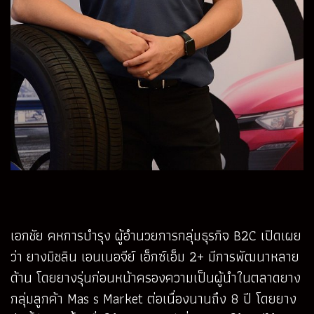
เอกชัย คหการบำรุง ผู้อำนวยการกลุ่มธุรกิจ B2C เปิดเผย
ว่า ยางมิชลิน เอนเนอจีย์ เอ็กซ์เอ็ม 2+ มีการพัฒนาหลาย
ด้าน โดยยางรุ่นก่อนหน้าครองความเป็นผู้นำในตลาดยาง
กลุ่มลูกค้า Mas s Market ต่อเนื่องนานถึง 8 ปี โดยยาง