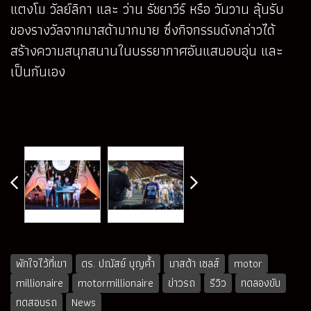
แตงโม วัลย์ลิกา และ ว่าน รัชยาวีร์ หรือ วันวาน ลุ้นรับ
ของรางวัลจากมาสด้ามากมาย ซึ่งกิจกรรมดังกล่าวได้
สร้างความสนุกสนานในบรรยากาศอันแสนอบอุ่น และ
เป็นกันเอง
พักใจไว้ที่เขา
ดร. ปณัสย์ บุญค้ำ
มาสด้า เซลส์
motor
millionaire
motormillionaire
ข่าวรถ
รีวิว
ทดลองขับ
ทดสอบรถ
News