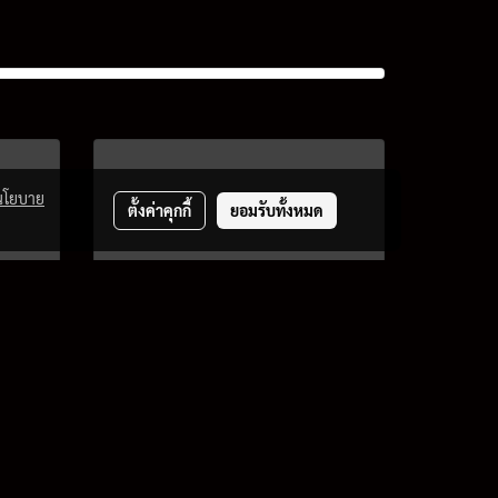
นโยบาย
ตั้งค่าคุกกี้
ยอมรับทั้งหมด
ีม
เอรา-วอน เปิดตัวกางเกง
GOLF FABRIC ยืดหยุ่น