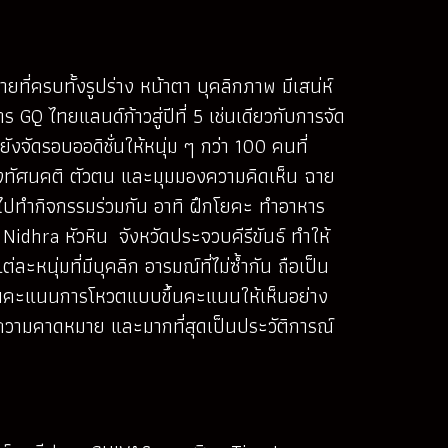
ี่ครบทั้งรูปร่าง หน้าตา บุคลิกภาพ มีเสน่ห์
GQ ไทยแลนด์ก้าวสู่ปีที่ 5 เช่นเดียวกับการจัด
ังจัดรอบออดิชั่นให้หนุ่ม ๆ กว่า 100 คนที่
ถึงทัศนคติ ตัวตน และมุมมองความคิดเห็น ฉาย
คนไปทำกิจกรรมร่วมกัน อาทิ ฝึกโยคะ ทำอาหาร
dhra หัวหิน จังหวัดประจวบคีรีขันธ์ ทำให้
หนุ่มที่มีบุคลิก อารมณ์ที่ไม่ซ้ำกัน ถือเป็น
้เห็นคะแนนการโหวตแบบขึ้นคะแนนให้เห็นอย่าง
หนือความคาดหมาย และมากที่สุดเป็นประวัติการณ์