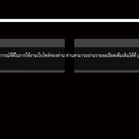
บการณ์ที่ดีในการใช้งานเว็บไซต์ของท่าน ท่านสามารถอ่านรายละเอียดเพิ่มเติมได้ที่
P และ GIT ผนึกกำลัง
ดอยคำ รุกตลาดไอศกร
องค์กรพันธมิตร เตรียม
เปิดตัวผลิตภัณฑ์ใหม่
 “บางกอกเจมส์” ครั้งที่
“ICE POP”