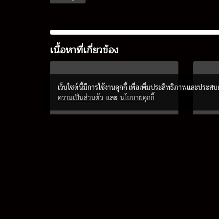
เนื้อหาที่เกี่ยวข้อง
เว็บไซต์นี้มีการใช้งานคุกกี้ เพื่อเพิ่มประสิทธิภาพและประส
ความเป็นส่วนตัว
และ
นโยบายคุกกี้
“เทศกาลบอลลูนนานาชาติ
DIT
International Balloon
13 
Fiesta 2024” 14-18 ก.พ.
จัด
ที่สิงห์ปาร์ค เชียงราย
69