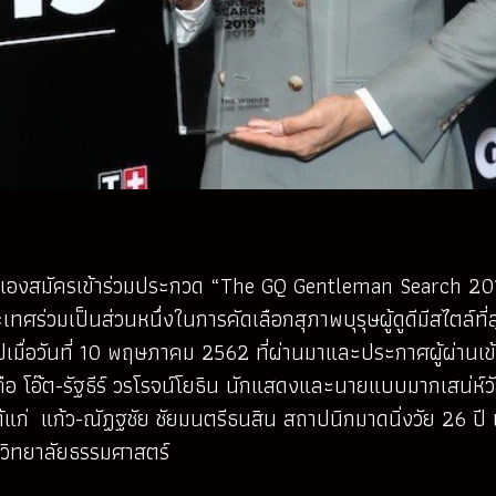
จในตัวเองสมัครเข้าร่วมประกวด “The GQ Gentleman Search 20
ศร่วมเป็นส่วนหนึ่งในการคัดเลือกสุภาพบุรุษผู้ดูดีมีสไตล์ที
ื่อวันที่ 10 พฤษภาคม 2562 ที่ผ่านมาและประกาศผู้ผ่านเข
ือ โอ๊ต-รัฐธีร์ วรโรจน์โยธิน นักแสดงและนายแบบมากเสน่ห์วัย
ด้แก่ แก้ว-ณัฏฐชัย ชัยมนตรีธนสิน สถาปนิกมาดนิ่งวัย 26 
วิทยาลัยธรรมศาสตร์