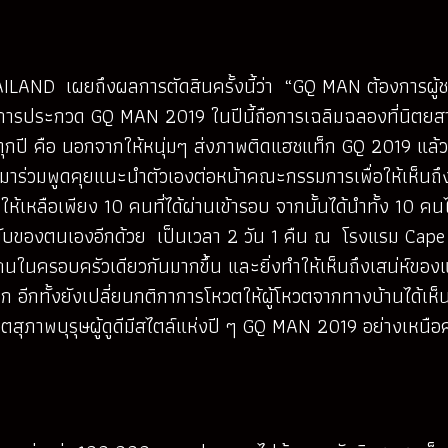
LAND เผยถึงผลการตัดสินครั้งนี้ว่า “GQ MAN ต้องการผู้ชายท
ือการประกวด GQ MAN 2019 ในปีนี้ถือการเฉลิมฉลองที่นิตยสาร 
กว่าทุกปี คือ นอกจากให้หนุ่มๆ ส่งภาพติดแฮชแท็ก GQ 2019 แล้วย
ข้ามาร่วมพูดคุยแนะนำตัวเองต่อหน้าคณะกรรมการเพื่อให้เห็น
ห้เหลือเพียง 10 คนที่ได้ผ่านเข้ารอบ จากนั้นได้นำทั้ง 10 
บของตนเองอีกด้วย เป็นเวลา 2 วัน 1 คืน ณ โรงแรม Cape Ni
ในครอบครัวเดียวกันมากขึ้น และยิ่งทำให้เห็นถึงเสน่ห์ของแต่ละ
มาก อีกทั้งยังเปลี่ยนกติกาการโหวตให้ผู้โหวตจากทางบ้านได
่วมโหวตสุภาพบุรุษผู้ดูดีมีสไตล์แห่งปี ๆ GQ MAN 2019 อย่างเ