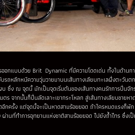
ออกแบบด้วย Brit Dynamic ที่มีความโดดเด่น ทั้งในด้า
ถหลีกหนีความวุ่นวายมาบนเส้นทางเลียบทะเลฝั่งตะวันตกขอ
่ง ณ จุดนี้ มักเป็นจุดเริ่มต้นของเส้นทางคนรักการปั่นจักร
ร จากนั้นก็ปั่นลัดเลาะเขากระโหลก สู่เส้นทางเลียบชายหา
หาดอีกครั้ง แต่จุดนี้จะเป็นหาดสามร้อยยอด ถ้าใครหมดแรงก็พั
 ผ่านที่ทำการอุทยานแห่งชาติสามร้อยยอด ไปยังถ้ำไทร ซึ่งเ