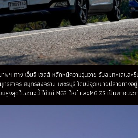
เทพฯ ทาง เอ็มจี เซลส์ หลีกหนีความวุ่นวาย รับลมทะเลและ
สมุทรสาคร สมุทรสงคราม เพชรบุรี โดยมีจุดหมายปลายทางอยู่ที่
นิยมสูงสุดในขณะนี้ ได้แก่ MG3 ใหม่ และMG ZS เป็นพาหนะก