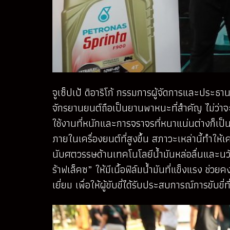
จูเซ็ปเป้ ดิอาริโก้ กรรมการผู้จัดการและประธา
จักรยานยนต์ถือเป็นยานพาหนะที่สำคัญ ไม่ว่าจ
ใช้งานที่หนักและการจราจรที่หนาแน่นต่างก็เป็
ภายในเครื่องยนต์ที่สูงขึ้น สภาวะเหล่านี้ทำใ
นับศตวรรษด้านเทคโนโลยีน้ำมันหล่อลื่นและนวั
ร้าฟเล็คซ” ให้มีเนื้อฟิล์มน้ำมันที่แข็งแรง ช
เยี่ยม เพื่อให้ผู้ขับขี่ได้รับประสบการณ์การขับ