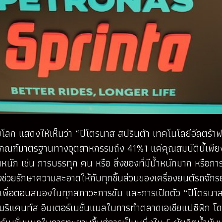
ก แสดงให้เห็นว่า “ปิโตรนาส สปรินต้า เทคโนโลยีอัลตร้
งกว่าเกณฑ์มาตรฐานทางอุตสาหกรรมถึง 41%1 แค่คุณสมบัตินี้เพี
หนัก เช่น การบรรทุก คน หรือ สิ่งของที่มีน้ำหนักมาก หรือการใ
้ยังช่วยรักษาความสะอาดให้กับทุกชิ้นส่วนของเครื่องยนต์รถ
น เพื่อตอบสนองในทุกสภาวะการขับ และการเปิดตัว “ปิโตรนาส 
 ลูบริแคนท์ส อินเตอร์เนชั่นแนลในการทำตลาดเอเชียแปซิฟิก 