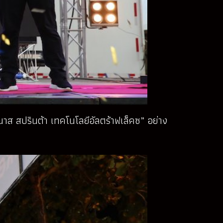
รนาส สปรินต้า เทคโนโลยีอัลตร้าฟเล็คซ” อย่าง