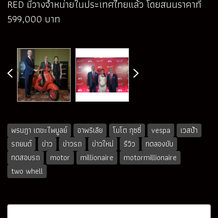
RED มีวางจำหน่ายในประเทศไทยแล้ว โดยสนนราคาที่
599,000 บาท
พรนฎา เตชะไพบูลย์
อาพริเลีย
โมโต กุซซี่
vespa
เวสป้า
รถยนต์
ข่าว
ข่าวรถ
ข่าวใหม่
รีวิว
ทดลองขับ
ทดสอบรถ
motor
millionaire
motormillionaire
two whell