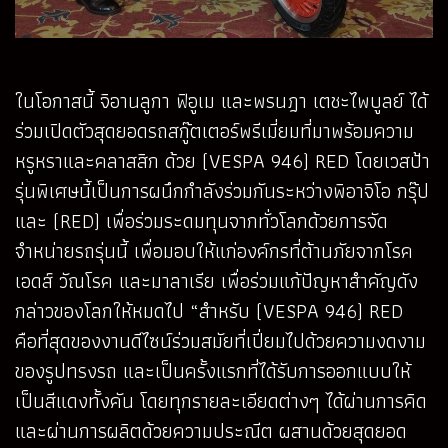
ในโอกาสนี้ จิอานลูกา ฟิอูเม และพรนฎา เตชะไพบูลย์ ได้
ร่วมเปิดตัวสุดยอดรถสกู๊ตเตอร์พรีเมี่ยมที่มาพร้อมความ
หรูหราและคลาสสิก ด้วย (VESPA 946) RED โดยเวสป้า
รุ่นพิเศษนี้เป็นการผนึกกำลังร่วมกันระหว่างพิอาจิโอ กรุ๊ป
และ (RED) เพื่อร่วมระดมทุนจากทั่วโลกด้วยการจัด
จำหน่ายรถรุ่นนี้ เพื่อมอบให้แก่องค์กรที่ต้านภัยจากโรค
เอดส์ วัณโรค และมาลาเรีย เพื่อร่วมแก้ปัญหาสำคัญดัง
กล่าวของโลกให้หมดไป “สำหรับ (VESPA 946) RED
คือที่สุดของงานดีไซน์ร่วมสมัยที่เปี่ยมไปด้วยความงดงาม
ของรูปทรงรถ และเป็นครั้งแรกที่ได้รับการออกแบบให้
เป็นสีแดงทั้งคัน โดยทุกรายละเอียดต่างๆ ได้ผ่านการคิด
และผ่านการผลิตด้วยความประณีต ผสานด้วยสุดยอด