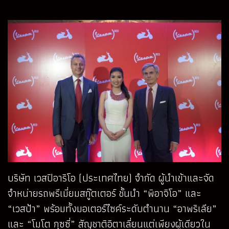
บริษัท เวสปิอาริโอ (ประเทศไทย) จำกัด ผู้นำเข้าและจัด
จำหน่ายรถพรีเมี่ยมสกู๊ตเตอร์ ชั้นนำ “พิอาจิโอ” และ
“เวสป้า” พร้อมทั้งมอเตอร์ไซค์ระดับตำนาน “อาพริเลีย”
และ “โมโต กุซซี่” สัญชาติอิตาเลี่ยนแต่เพียงผู้เดียวใน