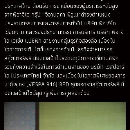
ประเทศไทย ต้อนรับการมาเยือนของผู้บริหารระดับสูง
จากพิอาจิโอ กรุ๊ป “จิอานลูกา ฟิอูเม”ดำรงตำแหน่ง
ประธานกรรมการและกรรมการทั่วไป บริษัท พิอาจิโอ
เวียดนาม และรองประธานกรรมการบริหาร บริษัท พิอาจิ
โอ เอเชีย แปซิฟิก สายงานกลุ่มธุรกิจสองล้อ เนื่องใน
โอกาสการเติบโตขึ้นของการดำเนินธุรกิจจำหน่ายรถ
สกู๊ตเตอร์พรีเมี่ยมเวสป้าในระดับภูมิภาคเอเชียแปซิฟิก
รวมถึงความสำเร็จในการดำเนินงานของ บริษัท เวสปิอาริ
โอ (ประเทศไทย) จำกัด และเนื่องในโอกาสพิเศษของการ
มาถึงของ (VESPA 946) RED สุดยอดรถสกู๊ตเตอร์พรีเมี่
ยมเวสป้าดีไซน์สุดหรูเพื่อการกุศลอีกด้วย