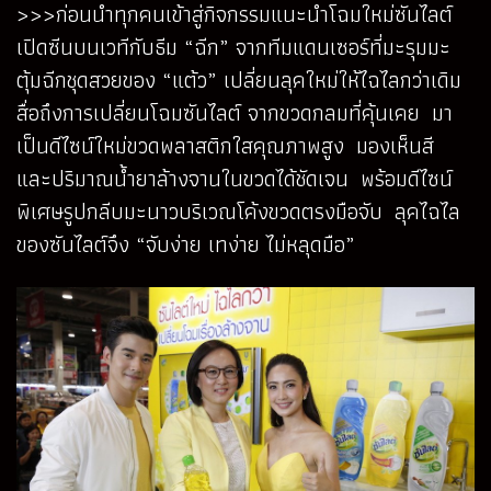
>>>ก่อนนำทุกคนเข้าสู่กิจกรรมแนะนำโฉมใหม่ซันไลต์
เปิดซีนบนเวทีกับธีม “ฉีก” จากทีมแดนเซอร์ที่มะรุมมะ
ตุ้มฉีกชุดสวยของ “แต้ว” เปลี่ยนลุคใหม่ให้ไฉไลกว่าเดิม
สื่อถึงการเปลี่ยนโฉมซันไลต์ จากขวดกลมที่คุ้นเคย มา
เป็นดีไซน์ใหม่ขวดพลาสติกใสคุณภาพสูง มองเห็นสี
และปริมาณน้ำยาล้างจานในขวดได้ชัดเจน พร้อมดีไซน์
พิเศษรูปกลีบมะนาวบริเวณโค้งขวดตรงมือจับ ลุคไฉไล
ของซันไลต์จึง “จับง่าย เทง่าย ไม่หลุดมือ”