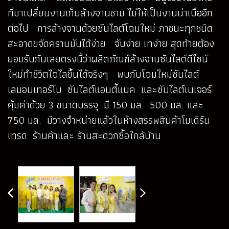
ที่มาเปลี่ยนงานเก็บล้างจานชาม ไม่ให้เป็นงานน่าเบื่ออีก
ต่อไป การล้างจานด้วยซันไลต์โฉมใหม่ ภาชนะทุกชนิด
สะอาดขจัดคราบมันได้ง่าย จับง่าย เทง่าย สุดท้ายต้อง
ยอมรับกันเลยตรงนี้ว่าผลิตภัณฑ์ล้างจานซันไลต์ดีไซน์
ใหม่ทำชีวิตไฉไลขึ้นได้จริงๆ พบกับโฉมใหม่ซันไลต์
เลมอนเทอร์โบ ซันไลต์แอนตี้แบค และซันไลต์เนเจอร์
คุ้มค่าด้วย 3 ขนาดบรรจุ มี 150 มล. 500 มล. และ
750 มล. มีวางจำหน่ายแล้วในห้างสรรพสินค้าโมเดิร์น
เทรด ร้านค้าและ ร้านสะดวกซื้อใกล้บ้าน