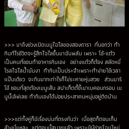
>>> มาถึงช่วงเปิดเมนูไฉไลของสองดารา ที่บอกว่า ทำ
กินทีไรชีวิตจะรู้สึกไฉไลขึ้นมาฉับพลัน เพราะ โอ้-แต้ว
เป็นคนที่ชอบทำอาหารกินเอง อย่างแต้วก็ต้อง สลัดหมี่
โรลไฉไลน้ำมันงา ทำกินเป็นประจำเพราะทำง่ายใช้เวลา
แป๊บเดียว จะกินมากเท่าไรก็ไม่ระคายหุ่นสวย ส่วนมาริ
โอ้ ชอบที่สุดต้องเมนูเส้น สปาเก็ตตี้ขี้เมาเบคอนกรอบ เม
นูนี้เลิฟเลย ทำกินเองได้บ่อยประสาคนหนุ่มอยู่ติดบ้าน
>>>แต่ทั้งคู่ก็มีเรื่องบ่นที่ตรงกันว่า เบื่อสุดก็ตอนเก็บ
ล้างนี่แหละ แต่ตอนนี้สบายแล้ว เพราะมีผู้ช่วยโฉมใหม่