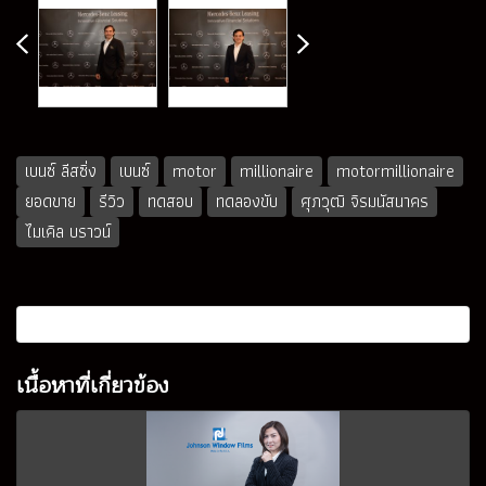
เบนซ์ ลีสซิ่ง
เบนซ์
motor
millionaire
motormillionaire
ยอดขาย
รีวิว
ทดสอบ
ทดลองขับ
ศุภวุฒิ จิรมนัสนาคร
ไมเคิล บราวน์
เนื้อหาที่เกี่ยวข้อง