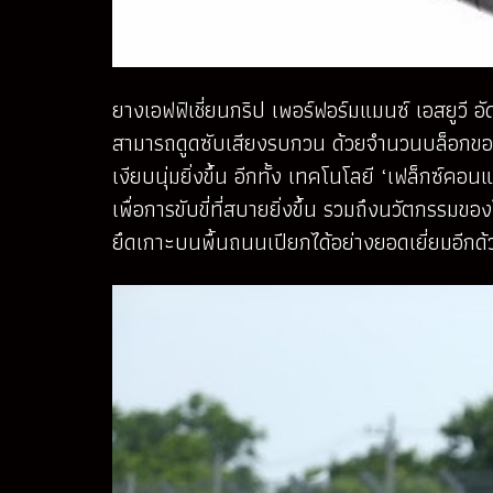
ยางเอฟฟิเชี่ยนกริป เพอร์ฟอร์มแมนซ์ เอสยูวี อ
สามารถดูดซับเสียงรบกวน ด้วยจำนวนบล็อกของดอก
เงียบนุ่มยิ่งขึ้น อีกทั้ง เทคโนโลยี ‘เฟล็ก
เพื่อการขับขี่ที่สบายยิ่งขึ้น รวมถึงนวัตกร
ยึดเกาะบนพื้นถนนเปียกได้อย่างยอดเยี่ยมอีกด้