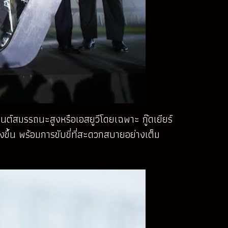
ยนต์สมรรถนะสูงหรือเอสยูวีโดยเฉพาะ กู๊ดเยียร์
ขึ้น พร้อมการขับขี่ที่สะดวกสบายอย่างเต็ม