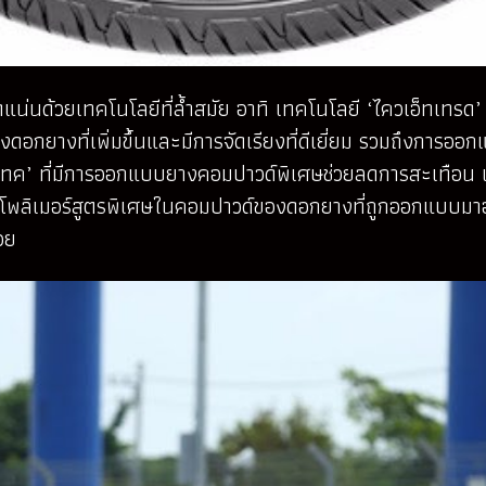
ัดแน่นด้วยเทคโนโลยีที่ล้ำสมัย อาทิ เทคโนโลยี ‘ไควเอ็ทเทรด’
ยางที่เพิ่มขึ้นและมีการจัดเรียงที่ดีเยี่ยม รวมถึงการออก
ซ์คอนแทค’ ที่มีการออกแบบยางคอมปาวด์พิเศษช่วยลดการสะเทือ
รมของโพลิเมอร์สูตรพิเศษในคอมปาวด์ของดอกยางที่ถูกออกแบบม
วย