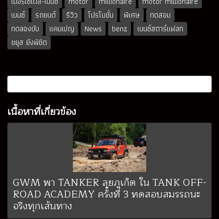
เมอร์เซเดส-เบนซ์
motor
millionaire
motor millionaire
เบนซ์
รถยนต์
รีวิว
โปรโมชั่น
พิเศษ
ทดสอบ
ทดลองขับ
แคมเปญ
News
benz
เบนซ์สตาร์แฟลก
ชยุส ยังพิชิต
เนื้อหาที่เกี่ยวข้อง
GWM พา TANKER ลุยภูเก็ต ใน TANK OFF-
ROAD ACADEMY ครั้งที่ 3 ทดสอบสมรรถนะ
จริงทุกเส้นทาง