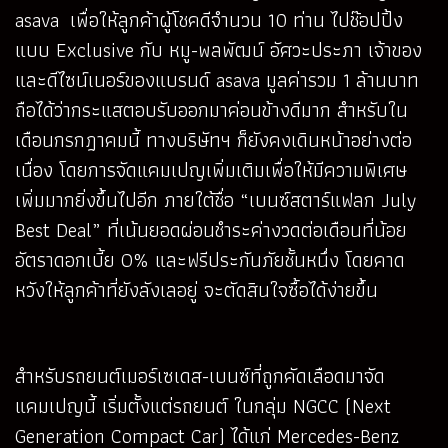
asava เพื่อให้ลูกค้าผู้โชคดีจำนวน 10 ท่าน ไปช๊อปปิ้ง
แบบ Exclusive กับ หมู-พลพัฒน์ อัศวะประภา เจ้าของ
และดีไซน์เนอร์ของแบรนด์ asava มูลค่ารวม 1 ล้านบาท
ถือได้ว่ากระแสตอบรับออกมาค่อนข้างดีมาก สำหรับใน
เดือนกรกฎาคมนี้ ทางบริษัทฯ ก็ยังคงเดินหน้าอย่างต่อ
เนื่อง โดยการจัดแคมเปญเพิ่มเติมเพื่อให้มีความพิเศษ
เพิ่มมากยิ่งขึ้นไปอีก ภายใต้ชื่อ “เบนซ์สตาร์แฟลก July
Best Deal” ที่เน้นยอดผ่อนชำระค่างวดต่อเดือนที่น้อย
อัตราดอกเบี้ย O% และฟรีประกันภัยชั้นหนึ่ง โดยคาด
หวังให้ลูกค้าที่ยังลังเลอยู่ จะตัดสินใจซื้อได้ง่ายขึ้น
สำหรับรถยนต์เมอร์เซเดส-เบนซ์ที่ถูกคัดเลือดมาจัด
แคมเปญนี้ เริ่มตั้งแต่รถยนต์ ในกลุ่ม NGCC (Next
Generation Compact Car) ได้แก่ Mercedes-Benz