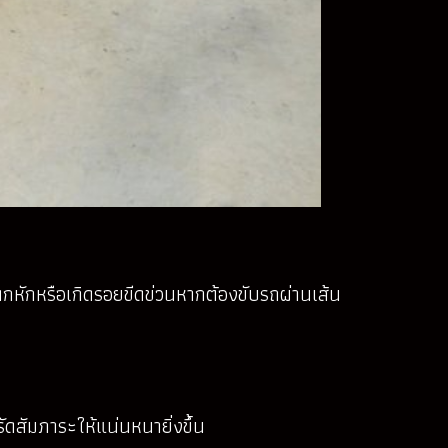
ตกหักหรือเกิดรอยขีดข่วนหากต้องขับรถผ่านเส้น
รัดสัมภาระให้แน่นหนายิ่งขึ้น