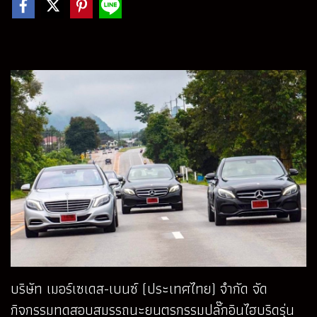
บริษัท เมอร์เซเดส-เบนซ์ (ประเทศไทย) จำกัด จัด
กิจกรรมทดสอบสมรรถนะยนตรกรรมปลั๊กอินไฮบริดรุ่น