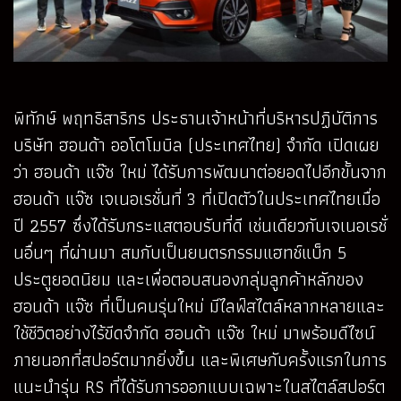
พิทักษ์ พฤทธิสาริกร ประธานเจ้าหน้าที่บริหารปฏิบัติการ
บริษัท ฮอนด้า ออโตโมบิล (ประเทศไทย) จำกัด เปิดเผย
ว่า ฮอนด้า แจ๊ซ ใหม่ ได้รับการพัฒนาต่อยอดไปอีกขั้นจาก
ฮอนด้า แจ๊ซ เจเนอเรชั่นที่ 3 ที่เปิดตัวในประเทศไทยเมื่อ
ปี 2557 ซึ่งได้รับกระแสตอบรับที่ดี เช่นเดียวกับเจเนอเรชั่
นอื่นๆ ที่ผ่านมา สมกับเป็นยนตรกรรมแฮทช์แบ็ก 5
ประตูยอดนิยม และเพื่อตอบสนองกลุ่มลูกค้าหลักของ
ฮอนด้า แจ๊ซ ที่เป็นคนรุ่นใหม่ มีไลฟ์สไตล์หลากหลายและ
ใช้ชีวิตอย่างไร้ขีดจำกัด ฮอนด้า แจ๊ซ ใหม่ มาพร้อมดีไซน์
ภายนอกที่สปอร์ตมากยิ่งขึ้น และพิเศษกับครั้งแรกในการ
แนะนำรุ่น RS ที่ได้รับการออกแบบเฉพาะในสไตล์สปอร์ต