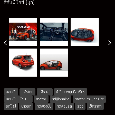
สีส้มฟีนิกซ์ (มุก)
ฮอนด้า
แจ๊ซใหม่
แจ๊ซ RS
พิทักษ์ พฤทธิสาริกร
ฮอนด้า แจ๊ซ ใหม่
motor
millionaire
motor millionaire
รถใหม่
ข่าวรถ
ทดลองขับ
ทดสอบรถ
รีวิว
เช็คราคา