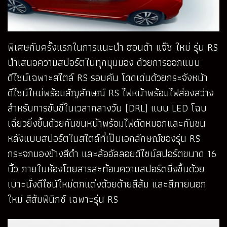
พิเศษกับครั้งแรกในการแนะนำ ฮอนด้า แจ๊ซ ใหม่ รุ่น RS
นำเสนอความสปอร์ตในทุกมุมมอง ด้วยการออกแบบ
ดีไซน์เฉพาะสไตล์ RS รอบคัน โดดเด่นด้วยกระจังหน้า
ดีไซน์ใหม่พร้อมสัญลักษณ์ RS ไฟหน้าพร้อมไฟส่องสว่าง
สำหรับการขับขี่ในเวลากลางวัน (DRL) แบบ LED โฉบ
เฉี่ยวยิ่งขึ้นด้วยกันชนหน้าพร้อมไฟตัดหมอกและกันชน
หลังแบบสปอร์ตในสไตล์ที่เป็นเอกลักษณ์ของรุ่น RS
กระจกมองข้างสีดำ และล้ออัลลอยดีไซน์สปอร์ตขนาด 16
นิ้ว ภายในห้องโดยสารสะท้อนความสปอร์ตยิ่งขึ้นด้วย
เบาะนั่งดีไซน์ใหม่ตกแต่งด้วยด้ายสีส้ม และสีภายนอก
ใหม่ สีส้มฟีนิกซ์ เฉพาะรุ่น RS