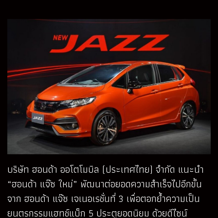
บริษัท ฮอนด้า ออโตโมบิล (ประเทศไทย) จำกัด แนะนำ
“ฮอนด้า แจ๊ซ ใหม่” พัฒนาต่อยอดความสำเร็จไปอีกขั้น
จาก ฮอนด้า แจ๊ซ เจเนอเรชั่นที่ 3 เพื่อตอกย้ำความเป็น
ยนตรกรรมแฮทช์แบ็ก 5 ประตูยอดนิยม ด้วยดีไซน์