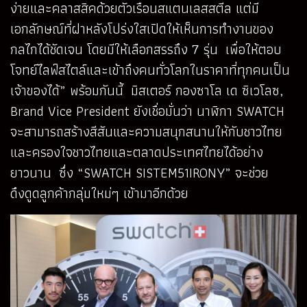
ง่ายและคลาสสิคด้วยตัวเรือนสแตนเลสสตีล แต่มี
เอกลักษณ์ที่ฝาหลังโปร่งใสเปิดให้เห็นการทำงานของ
กลไกได้ชัดเจน โดยมีให้เลือกสรรถึง 7 รุ่น เพื่อให้ตอบ
โจทย์ไลฟ์สไตล์และเข้าถึงคนทั่วโลกในราคาที่ทุกคนเป็น
เจ้าของได้” พร้อมกันนี้ มิสเตอร์ กองซาโล เด ซิเวโลซ,
Brand Vice President ยังเชื่อมั่นว่า นาฬิกา SWATCH
จะสามารถสร้างสีสันและความสนุกสนานให้กับชาวไทย
และครองใจชาวไทยและตลาดประเทศไทยได้อย่าง
ยาวนาน ซึ่ง “SWATCH SISTEM51IRONY” จะช่วย
ดึงดูดลูกค้ากลุ่มใหม่ๆ เข้ามาอีกด้วย