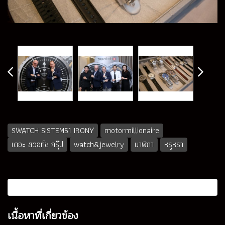
SWATCH SISTEM51 IRONY
motormillionaire
เดอะ สวอท์ช กรุ๊ป
watch&jewelry
นาฬิกา
หรูหรา
เนื้อหาที่เกี่ยวข้อง