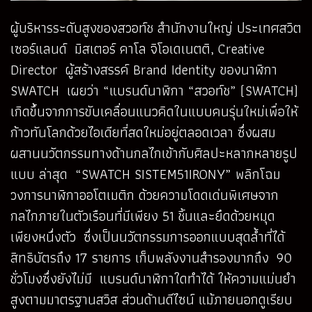
ผู้บริหารระดับสูงของสวอท์ช สำนักงานใหญ่ ประเทศสวิต
เซอร์แลนด์ มิสเตอร์ คาโล จิโอเดเนตติ, Creative
Director ผู้สร้างสรรค์ Brand Identity ของนาฬิกา
SWATCH เผยว่า “แบรนด์นาฬิกา “สวอท์ช” (SWATCH)
เกิดขึ้นจากการขับเคลื่อนแนวคิดในแบบคนรุ่นใหม่เพื่อให้
ก้าวทันโลกด้วยไอเดียที่สดใหม่อยู่ตลอดเวลา ซึ่งผสม
ผสานนวัตกรรมทางด้านกลไกเข้ากับศิลปะหลากหลายรูป
แบบ ล่าสุด “SWATCH SISTEM51IRONY” พลิกโฉม
วงการนาฬิกาออโตเมติก ด้วยความโดดเด่นพิเศษจาก
กลไกภายในตัวเรือนที่มีเพียง 51 ชิ้นและยึดด้วยหมุด
เพียงหนึ่งตัว ซึ่งเป็นนวัตกรรมการออกแบบสุดล้ำที่ได้
สิทธิบัตรถึง 17 รายการ เก็บพลังงานสำรองมากถึง 90
ชั่วโมงซึ่งยังไม่มี แบรนด์นาฬิกาใดทำได้ ให้ความแม่นยำ
สูงตามมาตรฐานสวิส ส่วนด้านดีไซน์ แม้ภายนอกดูเรียบ