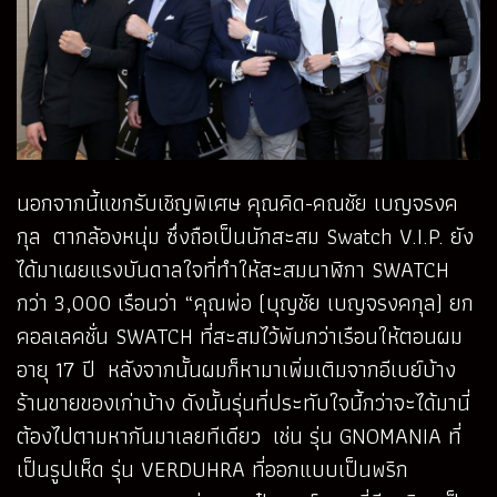
นอกจากนี้แขกรับเชิญพิเศษ คุณคิด-คณชัย เบญจรงค
กุล ตากล้องหนุ่ม ซึ่งถือเป็นนักสะสม Swatch V.I.P. ยัง
ได้มาเผยแรงบันดาลใจที่ทำให้สะสมนาฬิกา SWATCH
กว่า 3,000 เรือนว่า “คุณพ่อ (บุญชัย เบญจรงคกุล) ยก
คอลเลคชั่น SWATCH ที่สะสมไว้พันกว่าเรือนให้ตอนผม
อายุ 17 ปี หลังจากนั้นผมก็หามาเพิ่มเติมจากอีเบย์บ้าง
ร้านขายของเก่าบ้าง ดังนั้นรุ่นที่ประทับใจนี้กว่าจะได้มานี่
ต้องไปตามหากันมาเลยทีเดียว เช่น รุ่น GNOMANIA ที่
เป็นรูปเห็ด รุ่น VERDUHRA ที่ออกแบบเป็นพริก