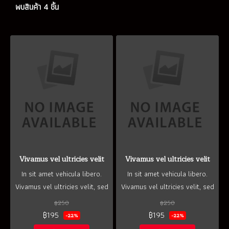
พบสินค้า 4 ชิ้น
Vivamus vel ultricies velit
Vivamus vel ultricies velit
In sit amet vehicula libero.
In sit amet vehicula libero.
Vivamus vel ultricies velit, sed
Vivamus vel ultricies velit, sed
fringilla elit.
fringilla elit.
฿250
฿250
฿195
฿195
-22%
-22%