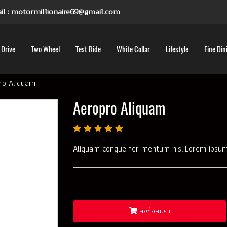
mail : motormillionaire69@gmail.com
 Drive
Two Wheel
Test Ride
White Collar
Lifestyle
Fine Din
ro Aliquam
Aeropro Aliquam
Aliquam congue fer mentum nisl.Lorem ipsum 
สั่งซื้อสินค้า