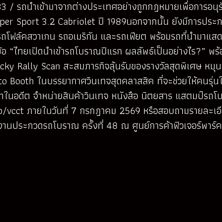
3 / รถนำเข้ามาจากต่างประเทศอย่างถูกกฎหมายเพื่อการอนุร
per Sport 3.2 Cabriolet ปี 1989นอกจากนั้น ยังมีการปร
รถโฟล์คสวาเกน รถอเมริกัน และรถเฟียต พร้อมรถที่นำมาแสดง
ข้อ “ไทยเปิดนำเข้ารถโบราณปีแรก ผลลัพธ์เป็นอย่างไร?” พร้
ky Rally Scan สะสมภารกิจลุ้นรับของรางวัลสุดพิเศษ หมุนว
o Booth ในบรรยากาศวินเทจสุดคลาสสิค ที่จะช่วยให้คนรุ่นใหม
งฮิทในอดีต จำหน่ายสินค้าวินเทจ หนังสือ นิตยสาร แสตมป์
ub/vcct ภายในวันที่ 7 กรกฎาคม 2569 หรือสอบถามรายละเอี
ประกวดรถโบราณ ครั้งที่ 48 ณ ศูนย์การค้าฟิวเจอร์พาร์ค 