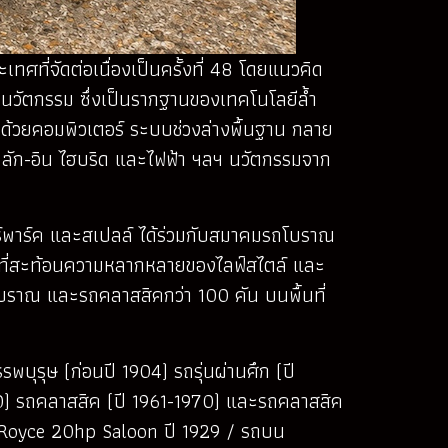
ี่จัดต่อเนื่องเป็นครั้งที่ 48 โดยแนวคิด
นวัตกรรม ซึ่งเป็นรากฐานของเทคโนโลยีล้ำ
มด้วยคอมพิวเตอร์ ระบบช่วงล่างพื้นฐาน กลาย
ลัก-อิน ไฮบริด และไฟฟ้า ฯลฯ นวัตกรรมจาก
จอร์พาร์ค และสเปลล์ ได้ร่วมกับสมาคมรถโบราณ
าพที่สะท้อนความหลากหลายของไลฟ์สไตล์ และ
ถโบราณ และรถคลาสสิคกว่า 100 คัน บนพื้นที่
รุษ (ก่อนปี 1904) รถรุ่นผ่านศึก (ปี
60) รถคลาสสิค (ปี 1961-1970) และรถคลาสสิค
lls-Royce 20hp Saloon ปี 1929 / รถบน