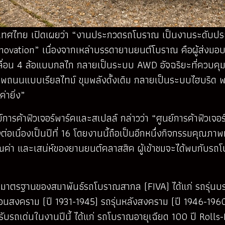
ศไทย เปิดเผยว่า “งานประกวดรถโบราณ เป็นงานระดับประเทศท
novation” เนื่องจากเหล่าบรรดายานยนต์โบราณ คือผู้ส่งมอบ
เคลื่อน 4 ล้อแบบกลไก กลายเป็นระบบ AWD อัจฉริยะที่ควบคุ
ถนนแบบเรียลไทม์ ขุมพลังดั้งเดิม กลายเป็นระบบไฮบริด พ
ายิ่ง”
์การค้าฟิวเจอร์พาร์คและสเปลล์ กล่าวว่า “ศูนย์การค้าฟิวเ
นื่องเป็นปีที่ 16 โดยงานนี้ถือเป็นอีกหนึ่งกิจกรรมคุณภ
สคุณค่า และเสน่ห์ของยานยนต์คลาสสิค ผู้เข้าชมจะได้พบกับร
”
รฐานของสมาพันธ์รถโบราณสากล (FIVA) ได้แก่ รถรุ่นบรรพบุ
่อนสงคราม (ปี 1931-1945) รถรุ่นหลังสงคราม (ปี 1946-19
สำหรับรถเด่นในงานปีนี้ ได้แก่ รถโบราณอายุเฉียด 100 ปี Ro