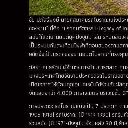
ชัย ปภัสร์พงษ์ นายกสมาคมรถโบราณแห่งประเท
ของงานปีนี้คือ “มรดกนวัตกรรม-Legacy of In
สมัยให้แก่ยานยนต์ยุคปัจจุบัน เช่น ระบบขับ
เป็นระบบกันสะเทือนไฟฟ้าที่ตอบสนองตามสภาพ
อดีตจึงเป็นมรดกของยานยนต์โบราณที่ทรงคุณค่
กัลยา กมลรัตน์ ผู้อำนวยการด้านการตลาด ศูนย
แห่งประเทศไทยจัดงานประกวดรถโบราณอย่างต่อเ
เปิดโอกาสให้ผู้คนทุกเจเนอเรชันได้ร่วมสัมผั
จัดแสดงกว่า 4,000 ตารางเมตร บริเวณชั้น G
การประกวดรถโบราณแบ่งเป็น 7 ประเภท ตามมาต
1905-1918) รถโบราณ (ปี 1919-1930) รถรุ่นก
ร่วมสมัย (ปี 1971-ปัจจุบัน ย้อนหลัง 30 ปี)