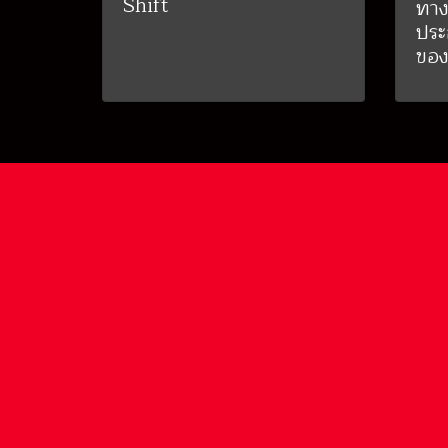
Shift
ทาง
ประ
ของ