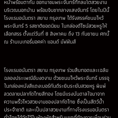
หน้าพร้อมตากัน ออกมาชมพระจันทร์ที่กลมโตสวยงาม
บริเวณนอกบ้าน พร้อมจิบชากลางแสงจันทร์ โดยในปีนี้
โรงแรมอนันตรา สยาม กรุงเทพ ได้รังสรรค์ขนมไหว้
พระจันทร์ 5 รสชาติยอดนิยม ในกล่องดีไซน์สวยหรูให้
เลือกสรร ตั้งแต่วันที่ 8 สิงหาคม ถึง 13 กันยายน ศกนี้
ณ ร้านเบเกอรี่มอคค่า แอนด์ มัฟฟินส์
โรงแรมอนันตรา สยาม กรุงเทพ ร่วมสืบทอดและเฉลิม
ฉลองประเพณีอันงดงาม ด้วยขนมไหว้พระจันทร์ บรรจุ
ในกล่องหนังสีแดงเบอร์กันดีระยิบระยับสวยหรู พิมพ์
ลวดลายปลากัดไทยสีทอง โดยมีแรงบันดาลใจมาจาก
ความพริ้วไหวสวยงามของปลากัดไทย ซึ่งเป็นสัตว์น้ำ
ประจำชาติ และเป็นปลาสวยงามที่ทางโรงแรมอนันตรา
ทั่วไทยได้จัดไว้ในห้องพักสำหรับแขกที่ต้องการเพื่อนร่วม