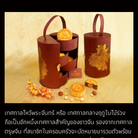
เทศกาลไหว้พระจันทร์ หรือ เทศกาลกลางฤดูใบไม้ร่วง
ถือเป็นอีกหนึ่งเทศกาลสำคัญของชาวจีน รองจากเทศกาล
ตรุษจีน ที่สมาชิกในครอบครัวจะนัดหมายมารวมตัวพร้อม