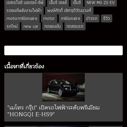
เอสเอไอซี มอเตอร์-ซีพี
เอ็มจี เซลส์
เอ็มจี
NEW MG ZS EV
รถยนต์พลังงานไฟฟ้า
พงษ์ศักดิ์ เลิศฤดีวัฒนวงศ์
motormillionaire
motor
millionaire
ข่าวรถ
รีวิว
รถใหม่
new car
ทดลองขับ
ทดสอบรถ
เนื้อหาที่เกี่ยวข้อง
"เมโทร กรุ๊ป" เปิดรถไฟฟ้าระดับพรีเมียม
"HONGQI E-HS9"