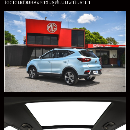
โดดเด่นด้วยหลังคาซันรูฟแบบพาโนรามา