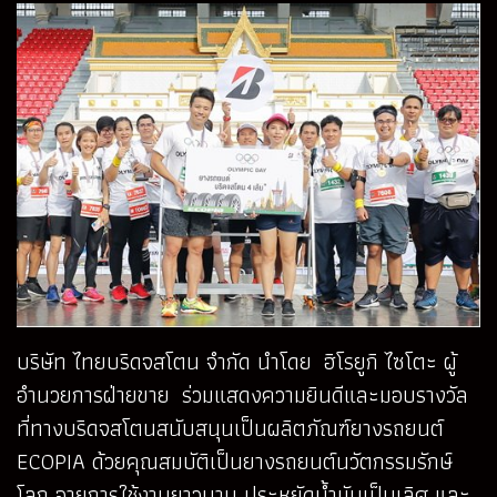
บริษัท ไทยบริดจสโตน จำกัด นำโดย ฮิโรยูกิ ไซโตะ ผู้
อำนวยการฝ่ายขาย ร่วมแสดงความยินดีและมอบรางวัล
ที่ทางบริดจสโตนสนับสนุนเป็นผลิตภัณฑ์ยางรถยนต์
ECOPIA ด้วยคุณสมบัติเป็นยางรถยนต์นวัตกรรมรักษ์
โลก อายุการใช้งานยาวนาน ประหยัดน้ำมันเป็นเลิศ และ