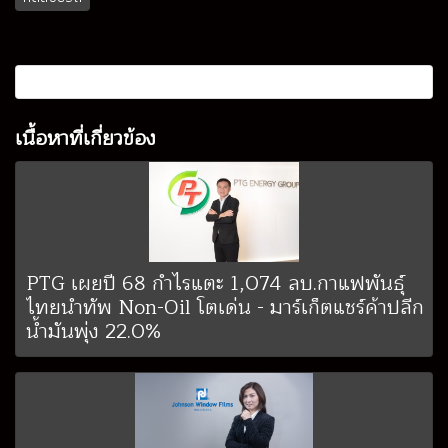
เนื้อหาที่เกี่ยวข้อง
PTG เผยปี 68 กำไรแตะ 1,074 ลบ.กาแฟพันธุ์
ไทยนำทัพ Non-Oil โตเด่น - มาร์เก็ตแชร์ค้าปลีก
น้ำมันพุ่ง 22.0%