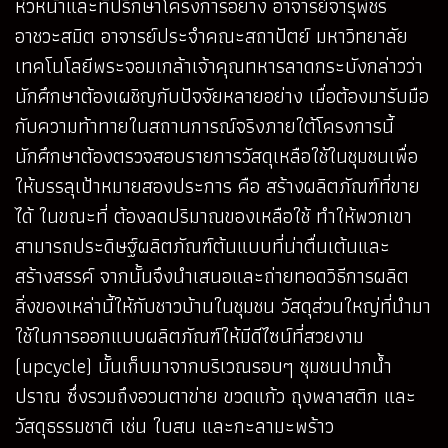
หัวหน้าและที่ปรึกษาโครงการอย่าง อาจารย์จารุพัชร
อาชวะสมิต อาจารย์ประจำคณะสถาปัตย์ มหาวิทยาลัย
เทคโนโลยีพระจอมเกล้าเจ้าคุณทหารลาดกระบังกล่าวว่า
นักศึกษาต้องเผชิญกับปัจจัยหลายอย่าง เมื่อต้องมารับมือ
กับความท้าทายในสถานการณ์จริงภายใต้โครงการนี้
นักศึกษาต้องตรวจสอบรายการวัสดุเหลือใช้ในชุมชนเพื่อ
ให้บรรลุเป้าหมายสองประการ คือ สร้างผลิตภัณฑ์ที่ขาย
ได้ ในขณะที่ ต้องลดปริมาณของเหลือใช้ ทำให้พวกเขา
สามารถประดิษฐ์ผลิตภัณฑ์ต้นแบบที่น่าตื่นเต้นและ
สร้างสรรค์ จากนั้นจึงนำเสนอและถ่ายทอดวิธีการผลิต
สิ่งของเหล่านี้ให้กับชาวบ้านในชุมชน วัสดุส่วนใหญ่ที่นำมา
ใช้ในการออกแบบผลิตภัณฑ์ให้มีดีไซน์ที่สวยงาม
(upcycle) นั้นเก็บมาจากบริเวณรอบๆ ชุมชนปากน้ำ
ปราณ ซึ่งรวมถึงอวนตาข่าย ขวดแก้ว ถุงพลาสติก และ
วัสดุธรรมชาติ เช่น ใบสน และกะลามะพร้าว