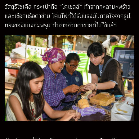
วัสดุรีไซเคิล กระเป๋าถือ “โคเชลล์” ทำจากกะลามะพร้าว
และเชือกหรือตาข่าย โคมไฟที่ได้รับแรงบันดาลใจจากรูป
ทรงของแมงกะพรุน ทำจากอวนตาข่ายที่ไม่ใช้แล้ว