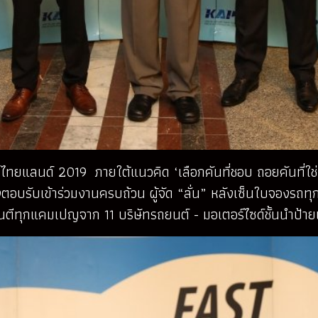
ไทยแลนด์ 2019 ภายใต้แนวคิด ‘เลือกคันที่ชอบ ถอยคันที่ใช่
บรับเข้าร่วมงานครบถ้วน ผู้จัด “ลั่น” หลังเซ็นใบจองรถทุกคั
การันตีทุกแคมเปญจาก 11 บริษัทรถยนต์ - มอเตอร์ไซด์ชั้นนำป