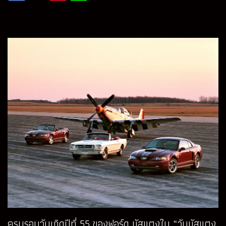
ครบรอบวันเกิดปีที่ 55 ของฟอร์ด มัสแตงใน “วันมัสแตง