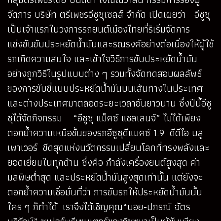
จัดการ บริษัท ตรีเพชรอีซูซุเซลส์ จำกัด เปิดเผยว่า อีซูซุ
เป็นเจ้าแรกในวงการรถยนต์เมืองไทยที่ริเริ่มจัดการ
แข่งขันขับประหยัดน้ำมันและรณรงค์อย่างต่อเนื่องให้ผู้ใช้
รถเกิดความสนใจ และเข้าใจวิธีการขับประหยัดน้ำมัน
อย่างถูกวิธีในรูปแบบต่าง ๆ รวมทั้งจัดทดสอบผลลัพธ์
ของการขับขี่แบบประหยัดน้ำมันบนเส้นทางในประเทศ
และต่างประเทศมาตลอดระยะเวลาอันยาวนาน ซึ่งปีนี้อีซู
ซุได้จัดกิจกรรม “อีซูซุ แม็คซ์ แชลเลนจ์” ไม่ได้เพียง
ตอกย้ำความเหนือชั้นของรถอีซูซุดีแมคซ์ 1.9 ดีดีไอ บลู
เพาเวอร์ ขีดสุดแห่งนวัตกรรมเปลี่ยนโลกที่ทรงพลังและ
ยอดเยี่ยมในทุกด้าน ซึ่งคือ กำลังเครื่องยนต์สูงสุด ค่า
มลพิษต่ำสุด และประหยัดน้ำมันสูงสุดเท่านั้น แต่ยังจะ
ตอกย้ำความเชื่อมั่นที่ว่า การขับรถให้ประหยัดน้ำมันนั้น
ใคร ๆ ก็ทำได้ เราจึงได้เชิญคุณ“บอย-ปกรณ์ ฉัตร