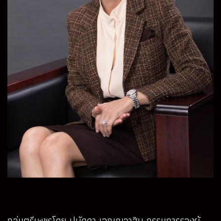
กลุ่มตรีเพชรโดย ปนัดดา เจณณวาสิน กรรมการรองผู้