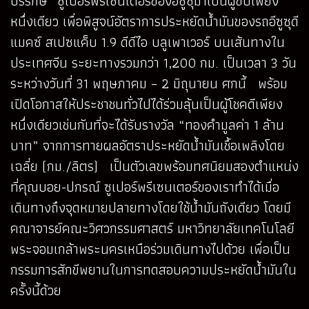
บริรักษ์” ซูเปอร์พรีเซนเตอร์ของอีซูซุมาเป็นผู้ขับเพียง
หนึ่งเดียว เพื่อพิสูจน์อัตราการประหยัดน้ำมันของรถอีซูซุดี
แมคซ์ สเปซแค็บ 1.9 ดีดีไอ บลูเพาเวอร์ บนเส้นทางใน
ประเทศจีน ระยะทางรวมกว่า 1,200 กม. เป็นเวลา 3 วัน
ระหว่างวันที่ 31 พฤษภาคม – 2 มิถุนายน ศกนี้ พร้อม
เปิดโอกาสให้ประชาชนทั่วไปได้ร่วมลุ้นเป็นผู้โชคดีเพียง
หนึ่งเดียวเช่นกันที่จะได้รับรางวัล “ทองคำมูลค่า 1 ล้าน
บาท” จากการทายผลอัตราประหยัดน้ำมันเชื้อเพลิงโดย
เฉลี่ย (กม./ลิตร) เป็นตัวเลขพร้อมทศนิยมสองตำแหน่ง
ที่คุณบอย-ปกรณ์ ซูเปอร์พรีเซนเตอร์ของเราทำได้เมื่อ
เดินทางถึงจุดหมายปลายทางโดยใช้น้ำมันถังเดียว โดยมี
คณาจารย์คณะวิศวกรรมศาสตร์ มหาวิทยาลัยเทคโนโลยี
พระจอมเกล้าพระนครเหนือร่วมเดินทางไปด้วย เพื่อเป็น
กรรมการสักขีพยานในการทดสอบความประหยัดน้ำมันใน
ครั้งนี้ด้วย