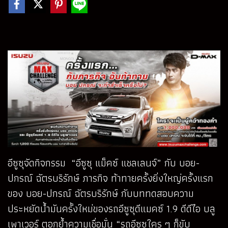
อีซูซุจัดกิจกรรม “อีซูซุ แม็คซ์ แชลเลนจ์” กับ บอย-
ปกรณ์ ฉัตรบริรักษ์ ภารกิจ ท้าทายครั้งยิ่งใหญ่ครั้งแรก
ของ บอย-ปกรณ์ ฉัตรบริรักษ์ กับบททดสอบความ
ประหยัดน้ำมันครั้งใหม่ของรถอีซูซุดีแมคซ์ 1.9 ดีดีไอ บลู
เพาเวอร์ ตอกย้ำความเชื่อมั่น “รถอีซูซุใคร ๆ ก็ขับ