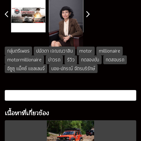
กลุ่มตรีเพชร
ปนัดดา เจณณวาสิน
motor
millionaire
motormillionaire
ข่าวรถ
รีวิว
ทดลองขับ
ทดสอบรถ
อีซูซุ แม็คซ์ แชลเลนจ์
บอย-ปกรณ์ ฉัตรบริรักษ์
เนื้อหาที่เกี่ยวข้อง