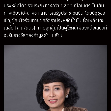
ประหยัดได้” รวมระยะทางกว่า 1,200 กิโลเมตร ในเส้น
ทางเซี่ยงไฮ้-ฉางซา สาธารณรัฐประชาชนจีน โดยอีซูซุขอ
เชิญผู้สนใจร่วมทายผลอัตราประหยัดน้ำมันเชื้อเพลิงโดย
เฉลี่ย (กม./ลิตร) ทายถูกลุ้นเป็นผู้โชคดีเพียงหนึ่งเดียวที่
จะรับรางวัลทองคำมูลค่า 1 ล้าน