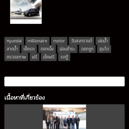
Hyundai
millionaire
motor
วันสงกรานต์
เล่นน้ำ
สาดน้ำ
เช็ครถ
ดอกเบี้ย
ผ่อนชำระ
ดอกถูก
ฮุนได
ตรวจสภาพ
ฟรี
เช็คฟรี
รถตู้
เนื้อหาที่เกี่ยวข้อง