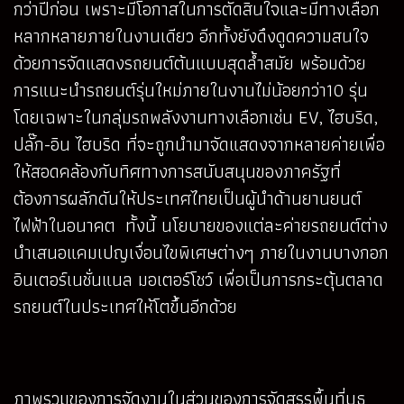
กว่าปีก่อน เพราะมีโอกาสในการตัดสินใจและมีทางเลือก
หลากหลายภายในงานเดียว อีกทั้งยังดึงดูดความสนใจ
ด้วยการจัดแสดงรถยนต์ต้นแบบสุดล้ำสมัย พร้อมด้วย
การแนะนำรถยนต์รุ่นใหม่ภายในงานไม่น้อยกว่า10 รุ่น
โดยเฉพาะในกลุ่มรถพลังงานทางเลือกเช่น EV, ไฮบริด,
ปลั๊ก-อิน ไฮบริด ที่จะถูกนำมาจัดแสดงจากหลายค่ายเพื่อ
ให้สอดคล้องกับทิศทางการสนับสนุนของภาครัฐที่
ต้องการผลักดันให้ประเทศไทยเป็นผู้นำด้านยานยนต์
ไฟฟ้าในอนาคต ทั้งนี้ นโยบายของแต่ละค่ายรถยนต์ต่าง
นำเสนอแคมเปญเงื่อนไขพิเศษต่างๆ ภายในงานบางกอก
อินเตอร์เนชั่นแนล มอเตอร์โชว์ เพื่อเป็นการกระตุ้นตลาด
รถยนต์ในประเทศให้โตขึ้นอีกด้วย
ภาพรวมของการจัดงานในส่วนของการจัดสรรพื้นที่บูธ