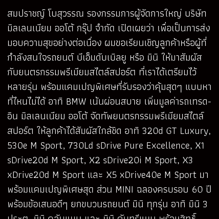
สมปราชญ์ โบสุวรรณ รองกรรมการผู้จัดการใหญ่ บริษัท
มิลเลนเนียม ออโต้ กรุ๊ป จำกัด เปิดเผยว่า เพื่อเป็นการส่ง
มอบความสุขอย่างต่อเนื่อง ผมขอเรียนเชิญลูกค้าหรือผู้ที่
กำลังสนใจรถยนต์ บีเอ็มดับเบิลยู หรือ มินิ ให้มาสัมผัส
กับยนตรกรรมพรีเมียมสไตล์สปอร์ต ที่เราได้เตรียมไว้
หลายรุ่น พร้อมแคมเปญพิเศษที่รับรองว่าคุ้มสุดๆ แบบหา
ที่ไหนไม่ได้ อาทิ BMW เน้นผ่อนสบาย เพิ่มมูลค่ารถเทรด-
อิน มิลเลนเนียม ออโต้ จัดทัพยนตรกรรมพรีเมียมสไตล์
สปอร์ต ให้ลูกค้าได้สัมผัสใกล้ชิด อาทิ 320d GT Luxury,
530e M Sport, 730Ld sDrive Pure Excellence, X1
sDrive20d M Sport, X2 sDrive20i M Sport, X3
xDrive20d M Sport และ X5 xDrive40e M Sport มา
พร้อมแคมเปญพิเศษสุด ส่วน MINI ฉลองครบรอบ 60 ปี
พร้อมข้อเสนอดีๆ ยกขบวนรถยนต์ มินิ ทุกรุ่น อาทิ มินิ 3
ประตู, มินิ คลับแมน และ มินิ คันทรีแมน พร้อมสิทธิ์