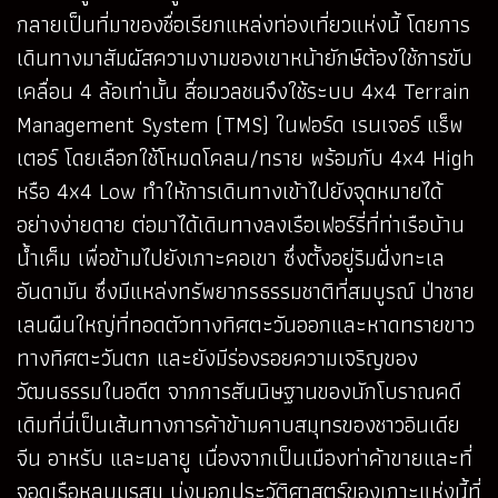
กลายเป็นที่มาของชื่อเรียกแหล่งท่องเที่ยวแห่งนี้ โดยการ
เดินทางมาสัมผัสความงามของเขาหน้ายักษ์ต้องใช้การขับ
เคลื่อน 4 ล้อเท่านั้น สื่อมวลชนจึงใช้ระบบ 4x4 Terrain
Management System (TMS) ในฟอร์ด เรนเจอร์ แร็พ
เตอร์ โดยเลือกใช้โหมดโคลน/ทราย พร้อมกับ 4x4 High
หรือ 4x4 Low ทำให้การเดินทางเข้าไปยังจุดหมายได้
อย่างง่ายดาย ต่อมาได้เดินทางลงเรือเฟอร์รี่ที่ท่าเรือบ้าน
น้ำเค็ม เพื่อข้ามไปยังเกาะคอเขา ซึ่งตั้งอยู่ริมฝั่งทะเล
อันดามัน ซึ่งมีแหล่งทรัพยากรธรรมชาติที่สมบูรณ์ ป่าชาย
เลนผืนใหญ่ที่ทอดตัวทางทิศตะวันออกและหาดทรายขาว
ทางทิศตะวันตก และยังมีร่องรอยความเจริญของ
วัฒนธรรมในอดีต จากการสันนิษฐานของนักโบราณคดี
เดิมที่นี่เป็นเส้นทางการค้าข้ามคาบสมุทรของชาวอินเดีย
จีน อาหรับ และมลายู เนื่องจากเป็นเมืองท่าค้าขายและที่
จอดเรือหลบมรสุม บ่งบอกประวัติศาสตร์ของเกาะแห่งนี้ที่