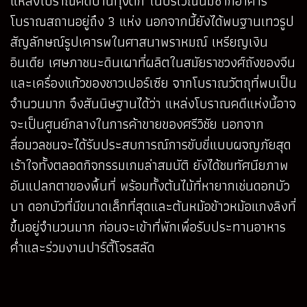
แหล่งโบราณคดีบ้านทุ่งตึก ในบริเวณนี้มีซากอาคาร
โบราณสถานอยู่ถึง 3 แห่ง นอกจากนี้ยังได้พบฐานเทวรูป
สัญลักษณ์รูปเคารพในศาสนาพราหมณ์ เหรียญเงิน
อินเดีย เศษภาชนะดินเผาที่ผลิตในสมัยราชวงศ์ถังของจีน
และเครื่องแก้วของชาวเปอร์เซีย จากโบราณวัตถุที่พบเป็น
จำนวนมาก จึงสันนิษฐานได้ว่า แหล่งโบราณคดีแห่งนี้อาจ
จะเป็นศูนย์กลางในการค้าขายของศรีวิชัย นอกจาก
สื่อมวลชนจะได้รับประสบการณ์การขับขี่แบบผจญภัยสุด
เร้าใจทั้งตลอดกิจกรรมเกมล่าสมบัติ ยังได้ชมทัศนียภาพ
อันแปลกตาของพื้นที่ พร้อมทั้งต้นไม้ที่หายากเช่นดอกบัว
บา ดอกบัวที่มีขนาดเล็กที่สุดและต้นหม้อข้าวหม้อแกงลิงที่
ขึ้นอยู่จำนวนมาก ก่อนจะเข้าที่พักเพื่อรับประทานอาหาร
ค่ำและร่วมงานปาร์ตี้โจรสลัด