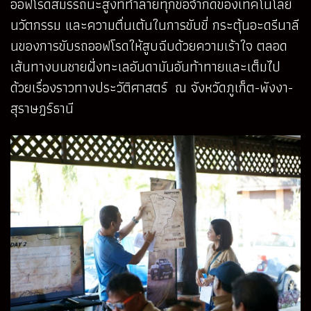
ออฟโรดสมรรถนะสูงที่ทำลายทุกข้อจำกัดของเทคโนโลยี
นวัตกรรม และความตื่นเต้นในการขับขี่ กระตุ้นอะดรีนาลี
นของการขับรถออฟโรดให้สูบฉีบด้วยความเร้าใจ ตลอด
เส้นทางบนชายฝั่งทะเลอันดามันอันท้าทายและเต็มไป
ด้วยเรื่องราวทางประวัติศาสตร์ ณ จังหวัดภูเก็ต-พังงา-
สุราษฎร์ธานี