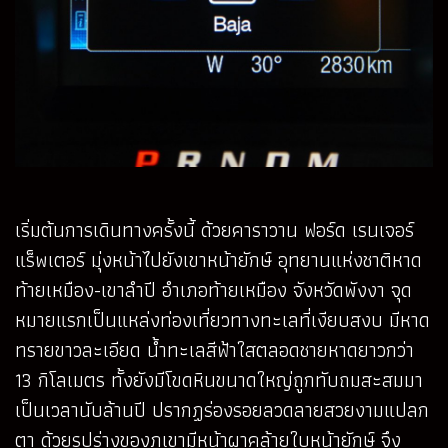
เริ่มต้นการเดินทางครั้งนี้ ด้วยคาราวาน ฟอร์ด เรนเจอร์
แร็พเตอร์ มุ่งหน้าไปยังเขาหน้ายักษ์ อุทยานแห่งชาติหาด
ท้ายเหมือง-เขาลำปี อำเภอท้ายเหมือง จังหวัดพังงา จุด
หมายแรกเป็นแหล่งท่องเที่ยวทางทะเลที่เงียบสงบ มีหาด
ทรายขาวละเอียด น้ำทะเลสีฟ้าใสตลอดชายหาดยาวกว่า
13 กิโลเมตร ทั้งยังมีโขดหินขนาดใหญ่ถูกทับถมสะสมมา
เป็นเวลานับล้านปี ปรากฏร่องรอยลวดลายสวยงามแปลก
ตา ด้วยรูปร่างของภูเขามีหน้าผาคล้ายใบหน้ายักษ์ จึง