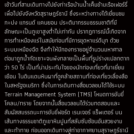
เช้าวันที่สามเดินทางไปยังท่าเรือบ้านน้ำเค็มข้ามเรือเฟอร์รี่
เพื่อไปยังจังหวัดสุราษฎร์ธานี ซึ่งระหว่างทางได้เยี่ยมชม
กะปง แกรนด์ แคนยอน ประติมากรรมธรรมชาติที่มี
ลักษณะเป็นภูเขาสูงต่ำไม่เท่ากัน ปรากฏการณ์นี้เกิดจาก
การทำเหมืองแร่ในสมัยก่อนที่มีการขุดหาแร่ดีบุก ด้วย
ระบบเหมืองฉีด จึงทำให้มีกองทรายอยู่จำนวนมหาศาล
ต่อมาถูกน้ำกัดเซาะจนพังทลายเป็นพื้นที่รูปร่างแปลกตาก
ว่า 50 ไร่ เป็นที่น่าประทับใจของนักท่องเที่ยวที่มาเยี่ยม
เยือน ในดินแดนหินผาที่ดูคล้ายสถานที่ท่องเที่ยวเลื่องลือ
ในสหรัฐอเมริกา ซึ่งในการเดินทางสื่อมวลชนได้ใช้ระบบ
Terrain Management System (TMS) โหมดการขับขี่
โคลน/ทราย โดยจากนั้นสื่อมวลชนได้ร่วมทดสอบและ
สัมผัสสมรรถนะการขับขี่ฟอร์ด เรนเจอร์ แร็พเตอร์ บน
เส้นทางธรรมชาติภูเขาหินปูนที่สลับซับซ้อนอันสวยงาม
และท้าทาย ก่อนออกเดินทางสู่ท่าอากาศยานสุราษฎร์ธานี