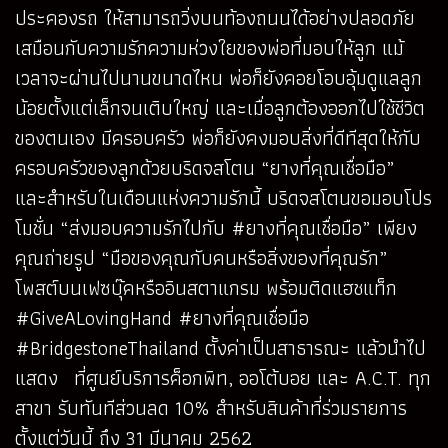
ประคองรถ ให้สามารถวิ่งบนท้องถนนได้อย่างปลอดภัย
เสมือนกับความรักความห่วงใยของพ่อที่มอบให้ลูก แม้
เวลาจะผ่านไปนานขนาดไหน พ่อก็ยังคอยโอบอุ้มดูแลลูก
น้อยตั้งแต่เล็กจนเติบใหญ่ และเมื่อลูกต้องออกไปใช้ชีวิต
ของตนเอง มีครอบครัว พ่อก็ยังคงมอบสิ่งที่ดีทีสุดให้กับ
ครอบครัวของลูกด้วยบริดจสโตน “ยางที่คุณเชื่อมือ”
และสำหรับในเดือนแห่งความรักนี้ บริดจสโตนขอมอบโปร
โมชั่น “ส่งมอบความรักไปกับ #ยางที่คุณเชื่อมือ” เพียง
คุณถ่ายรูป “มือของคุณกับคนหรือสิ่งของที่คุณรัก”
โพสต์บนเฟซบุ๊คหรืออินสตาแกรม พร้อมติดแฮชแท็ก
#GiveALovingHand #ยางที่คุณเชื่อมือ
#BridgestoneThailand ตั้งค่าเป็นสาธารณะ แล้วนำไป
แสดง ที่ศูนย์บริการค็อกพิท, ออโต้บอย และ A.C.T. ทุก
สาขา รับทันทีส่วนลด 10% สำหรับสินค้าที่ร่วมรายการ
ตั้งแต่วันนี้ ถึง 31 มีนาคม 2562