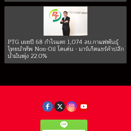
PTG เผยปี 68 กำไรแตะ 1,074 ลบ.กาแฟพันธุ์
ไทยนำทัพ Non-Oil โตเด่น - มาร์เก็ตแชร์ค้าปลีก
น้ำมันพุ่ง 22.0%