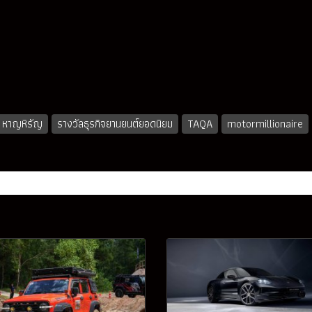
 หาญหิรัญ
รางวัลธุรกิจยานยนต์ยอดนิยม
TAQA
motormillionaire