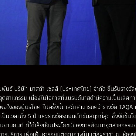
าสัมพันธ์ บริษัท มาสด้า เซลส์ (ประเทศไทย) จำกัด ขึ้นรับรา
ุตสาหกรรม เนื่องในโอกาสที่แบรนด์มาสด้ามีความเป็นเลิศทา
จของผู้บริโภค ในครั้งนี้มาสด้าสามารถคว้ารางวัล TAQA ม
องเป็นเวลาถึง 5 ปี และรางวัลรถยนต์ที่ขับสนุกที่สุด ซึ่งจัดขึ้น
สถาบันยานยนต์ ที่ได้เล็งเห็นประโยชน์ของการพัฒนาอุตสาห
ารบริการ เพื่อเฟ้นหารถยนต์คุณภาพในแต่ละสาขา ณ ห้องจูป