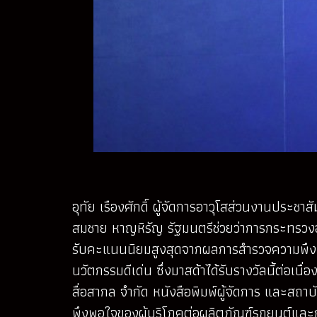
อุทัย เรืองศักดิ์ ผู้จัดการอาวุโสส่วนงานประช
สมชาย หาญหิรัญ รัฐมนตรีช่วยว่าการกระทรวงอ
รับคะแนนนิยมสูงสุดจากผลการสำรวจความพึงพอใ
นวัตกรรมดีเด่น ซึ่งมาสด้าได้รับรางวัลนี้ต่อเนื่
สื่อสากล จำกัด หนังสือพิมพ์ผู้จัดการ และ
พึงพอใจของผู้บริโภคต่อผลิตภัณฑ์รถยนต์และก