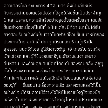
ควอเตอร์ไมล์ ระยะทาง 402 เมตร ซึ่งเป็นอีกหนึ่ง
กิจกรรมด้านมอเตอร์สปอร์ตที่อีซูซุได้จัดขึ้นเป็นประจำทุก
ปี และประสบความสำเร็จอย่างสูงตั้งแต่ครั้งแรก โดยจัด
ขึ้นอย่างต่อเนื่องเป็นปีที่ 6 ในแต่ละปีที่ผ่านมานั้นได้รับ
การตอบรับอย่างดีเยี่ยมจากโมดิฟายด์ช็อปชั้นแนวหน้าของ
ประเทศไทย อาทิ เอ้ ปลาทู เบิร์ดหลัก 5 หนุ่ย&เป๋อ
สุพรรณ มนตรีดีเซล อู่โอ๊ตช่างขวัญ เอ๋ เทอร์โบ รวมถึง
นักแข่งรถ และผู้ที่ชื่นชอบรถอีซูซุเข้าร่วมชมงานอย่าง
ล้นหลาม และด้วยคุณสมบัติที่โดดเด่นของรถปิกอัพ อีซูซุ
ทั้งในเรื่องความแรง ช่วงล่างและสมรรถนะที่ดีเยี่ยม
ทำให้สะท้อนภาพลักษณ์รถปิกอัพที่ตอบสนองไลฟ์สไตล์
ของผู้ที่ ชื่นชอบในเรื่องความเร็ว และความแรงได้เป็น
อย่างดี จนได้รับความไว้วางใจให้เป็นรถแข่งคู่ใจของนัก
แข่งรถในการแข่งขันรายการสำคัญในระดับประเทศและ
นานาชาติ ทั้งการแข่งขันรถยนต์ทางเรียบรายการ Isuzu