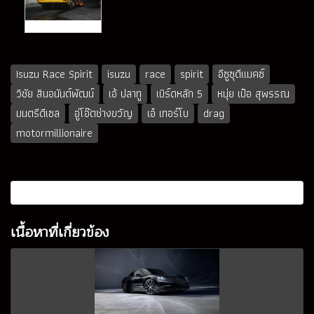
Isuzu Race Spirit
isuzu
race
spirit
อีซูซุดีแมคซ์
วิชัย สินอนันต์พัฒน์
เอ้ ปลาทู
เบิร์ดหลัก 5
หนุ่ย เป๋อ สุพรรณ
มนตรีดีเซล
อู่โอ๊ตช่างขวัญ
เอ๋ เทอร์โบ
drag
motormillionaire
เนื้อหาที่เกี่ยวข้อง