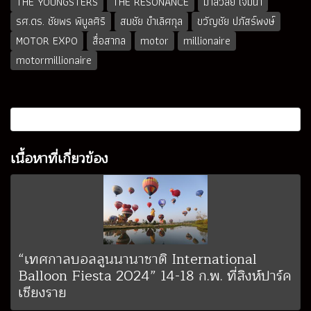
THE YOUNGSTERS
THE RESONANCE
มาลีวัลย์ เจมีน่า
รศ.ดร. ชัยพร พิบูลศิริ
สมชัย ขำเลิศกุล
ขวัญชัย ปภัสร์พงษ์
MOTOR EXPO
สื่อสากล
motor
millionaire
motormillionaire
เนื้อหาที่เกี่ยวข้อง
“เทศกาลบอลลูนนานาชาติ International
Balloon Fiesta 2024” 14-18 ก.พ. ที่สิงห์ปาร์ค
เชียงราย