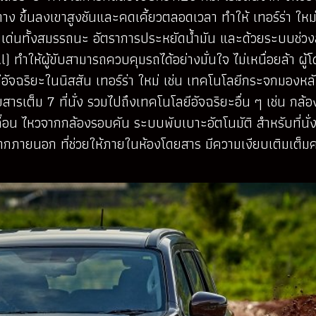
 ขึ้นลงเขาสูงชันและคดเคี้ยวตลอดเวลา ทำให้ เทอร์ร่า ใหม่ 
เด่นทั้งสมรรถนะ อัตราการประหยัดน้ำมัน และด้วยระบบช่วงล
ทำให้ผู้ขับสามารถควบคุมรถได้อย่างมั่นใจ ไม่เหนื่อยล้า ผ
ัจฉริยะในนิสสัน เทอร์ร่า ใหม่ เช่น เทคโนโลยีกระจกมองหลังอ
้โดยสารเต็ม 7 ที่นั่ง รวมไปถึงเทคโนโลยีอัจฉริยะอื่น ๆ เช่
่อน ไหวจากกล้องรอบคัน ระบบพับเบาะอัตโนมัติ สำหรับที่นั่
ยนอก ที่ช่วยให้ภายในห้องโดยสาร มีความเงียบเติมเต็มค