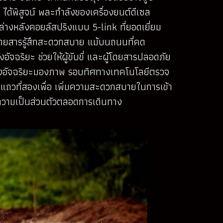
ได้พิสูจน์ พละกำลังของเครื่องยนต์ดีเซล
่างหลังคอยล์สปริงแบบ 5-link ที่ยอดเยี่ยม
ู้โดยสารรู้สึกสะดวกสบาย แม้บนถนนที่คด
ัจฉริยะ ช่วยให้ผู้ขับขี่ และผู้โดยสารปลอดภัย
น กล้องอัจฉริยะมองภาพ รอบทิศทางเทคโนโลยีตรวจ
งแถวที่สองเพื่อ เพิ่มความสะดวกสบายในการเข้า
วามเป็นส่วนตัวตลอดการเดินทาง