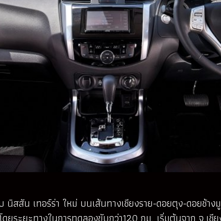
ับ นิสสัน เทอร์ร่า ใหม่ บนเส้นทางเชียงราย-ดอยตุง-ดอยช้างม
ยระยะทางในการทดลองขับกว่า120 กม. เริ่มต้นจาก จ.เชียง