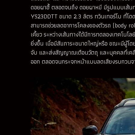
ดอยผาฮี้ ตลอดจนถึง ดอยผาหมี มีรูปแบบเส้นทาง
YS23DDTT ขนาด 2.3 ลิตร ทวินเทอร์โบ ที่โดด
สามารถช่วยลดอาการโคลงของตัวรถ (body roll) 
เคี้ยว ระหว่างเส้นทางได้มีการทดลองเทคโนโลยีอ
ยิ่งขึ้น เมื่อมีสัมภาระขนาดใหญ่หรือ ขณะมีผู
จับ และส่งสัญญาณเตือนวัตถุ และบุคคลที่เคลื
ออก ตลอดจนกระจกหน้าแบบลดเสียงรบกวนจากภา