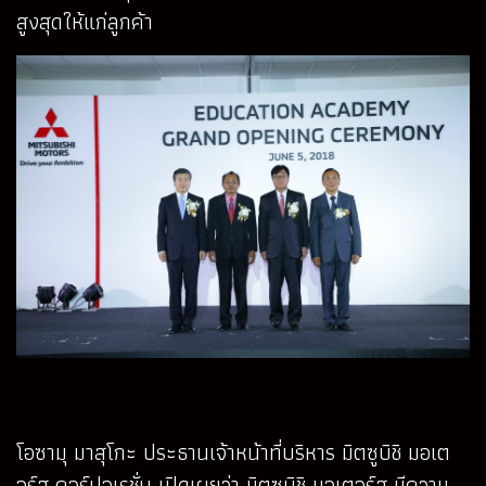
สูงสุดให้แก่ลูกค้า
โอซามุ มาสุโกะ ประธานเจ้าหน้าที่บริหาร มิตซูบิชิ มอเต
อร์ส คอร์ปอเรชั่น เปิดเผยว่า มิตซูบิชิ มอเตอร์ส มีความ