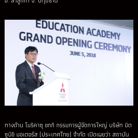
อ. ลำลูกกา จ. ปทุมธานี
ทางด้าน โมริคาซุ ชกกิ กรรมการผู้จัดการใหญ่ บริษัท มิต
ซูบิชิ มอเตอร์ส (ประเทศไทย) จำกัด เปิดเผยว่า สถาบัน