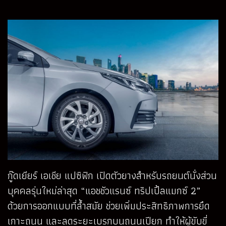
กู๊ดเยียร์ เอเชีย แปซิฟิก เปิดตัวยางสำหรับรถยนต์นั่งส่วน
บุคคลรุ่นใหม่ล่าสุด “แอชชัวแรนซ์ ทริปเปิ้ลแมกซ์ 2”
ด้วยการออกแบบที่ล้ำสมัย ช่วยเพิ่มประสิทธิภาพการยึด
เกาะถนน และลดระยะเบรกบนถนนเปียก ทำให้ผู้ขับขี่