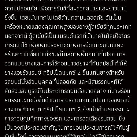
ความปลอดภัย เพื่อการขับขี่ที่สะดวกสบายและยาวนาน
ยิ่งขึ้น โดยเน้นเทคโนโลยีด้านความปลอดภัย อันเป็น
เครื่องหมายแสดงคุณภาพสูงของยางกู๊ดเยียร์ทุกประเภท
นอกจากนี้ กู๊ดเยียร์เป็นแบรนด์แรกที่นำเทคโนโลยีไฮโดร
เทรดมาใช้ เพื่อเพิ่มประสิทธิภาพการยึดเกาะถนนและ
สร้างความเชื่อมั่นเมื่อขับขี่ในสภาพพื้นถนนที่เปียก การ
ออกแบบยางและการใช้คอมปาวด์ยางที่ทันสมัยนี้ ทำให้
ยางแอชชัวแรนซ์ ทริปเปิ้ลแมกซ์ 2 ขึ้นแท่นยางสำหรับ
รถยนต์นั่งส่วนบุคคลที่ปลอดภัย และมีสมรรถนะที่ได้
สัดส่วนสมบูรณ์ในประเภทรถยนต์ขนาดกลาง ที่มาพร้อม
สมรรถนะเหนือชั้นด้านการเบรกบนถนนเปียก นอกจากนี้
ยางแอชชัวแรนซ์ ทริปเปิ้ลแมกซ์ 2 ยังเน้นด้านสมรรถนะ
การควบคุมทิศทางของรถ และการลดเสียงรบกวน ซึ่ง
เป็นองค์ประกอบสำคัญในการมอบประสบการณ์ให้กับผู้
ขับขี่ ทั้งนี้ การออกแบบยางที่ใช้เทคโนโลยีไฮโดรเทรด