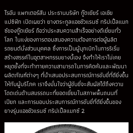
ไรอัน แพทเตอร์สัน ประธานบริษัท กู๊ดเยียร์ เอเชีย
แปซิฟิก เปิดเผยว่า ยางตระกูลแอชชัวแรนซ์ ทริปเปิ้ลแมก
ซ์ของกู๊ดเยียร์ ถือว่าประสบความสำเร็จอย่างดีเยี่ยมทั่ว
โลก ในแง่ของการตอบสนองความต้องการต่อผู้ผลิต
รถยนต์นั่งส่วนบุคคล ซึ่งการเป็นผู้บุกเบิกในการริเริ่ม
สร้างสรรค์ในอุตสาหกรรมยางนี้เอง จึงทำให้เราไม่เคย
หยุดยั้งที่จะท้าทายความสามารถในการคิดค้นและพัฒนา
ผลิตภัณฑ์ต่างๆ ที่นำเสนอประสบการณ์การขับขี่ที่ดียิ่งขึ้น
ให้กับผู้บริโภค เราจึงมั่นใจว่าผู้ขับขี่จะสัมผัสได้ถึงความ
โดดเด่นด้านสมรรถนะที่ยอดเยี่ยมในสภาพพื้นถนนที่
เปียก และการมอบประสบการณ์การขับขี่ที่ดียิ่งขึ้นของ
ยางรุ่นแอชชัวแรนซ์ ทริปเปิ้ลแมกซ์ 2