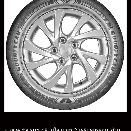
ยางแอชชัวแรนซ์ ทริปเปิ้ลแมกซ์ 2 เสริมสมรรถนะด้าน