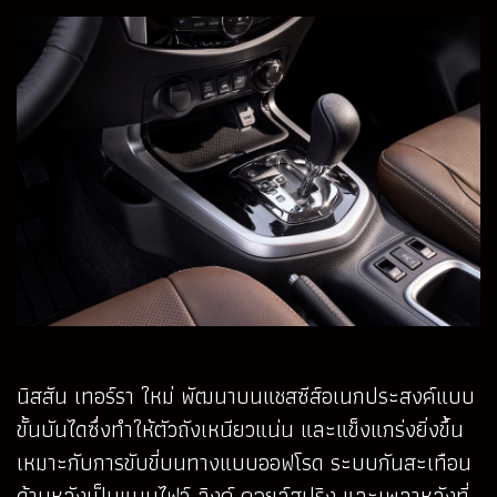
นิสสัน เทอร์รา ใหม่ พัฒนาบนแชสซีส์อเนกประสงค์แบบ
ขั้นบันไดซึ่งทำให้ตัวถังเหนียวแน่น และแข็งแกร่งยิ่งขึ้น
เหมาะกับการขับขี่บนทางแบบออฟโรด ระบบกันสะเทือน
ด้านหลังเป็นแบบไฟว์-ลิงค์ คอยล์สปริง และเพลาหลังที่