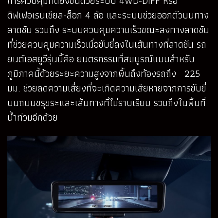
การควบคุมที่ดียิ่งขึ้นด้วยระบบ 4WD-DIFF หรือ
ดิฟเฟอเรนเชียล-ล็อก 4 ล้อ และระบบช่วยออกตัวบนทาง
ลาดชัน รวมถึง ระบบควบคุมความเร็วขณะลงทางลาดชัน
ที่ช่วยควบคุมความเร็วเมื่อขับขี่ลงในเส้นทางที่ลาดชัน รถ
ยนต์เอสยูวีรุ่นนื้คือ ยนตรกรรมที่สมบูรณ์แบบสำหรับ
ภูมิภาคนี้ด้วยระยะความสูงจากพื้นถึงท้องรถถึง 225
มม. ช่วยลดความเสี่ยงที่จะเกิดความเสียหายจากการขับขี่
บนถนนขรุขระและเส้นทางที่ไม่ราบเรียบ รวมถึงในพื้นที่
น้ำท่วมอีกด้วย