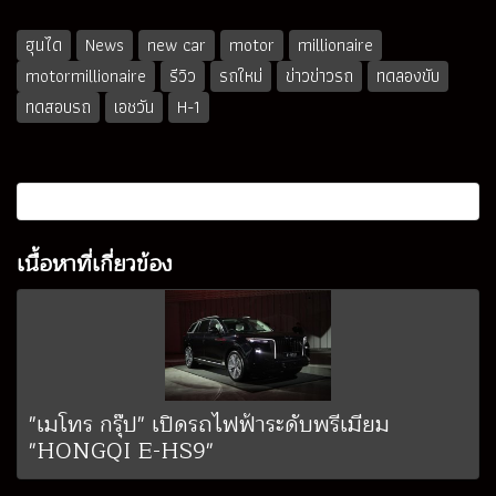
ฮุนได
News
new car
motor
millionaire
motormillionaire
รีวิว
รถใหม่
ข่าวข่าวรถ
ทดลองขับ
ทดสอบรถ
เอชวัน
H-1
เนื้อหาที่เกี่ยวข้อง
"เมโทร กรุ๊ป" เปิดรถไฟฟ้าระดับพรีเมียม
"HONGQI E-HS9"