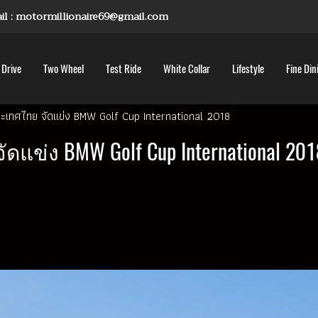
mail : motormillionaire69@gmail.com
 Drive
Two Wheel
Test Ride
White Collar
Lifestyle
Fine Din
ู ประเทศไทย จัดแข่ง BMW Golf Cup International 2018
ัดแข่ง BMW Golf Cup International 201