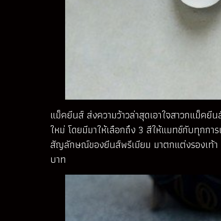
แม็คยีนส์ ส่งความว้าวล่าสุดเอาใจสาวกแม็คยีนส
ใหม่ โดยมีมาให้เลือกถึง 3 สีให้แมทช์กับทุกกา
สัญลักษณ์ของยีนส์พรีเมียม มาตกแต่งรองเท้า ต
บาท