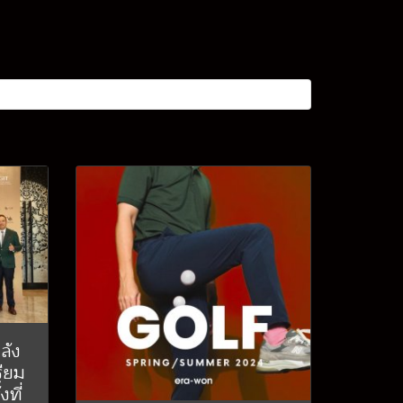
ลัง
รียม
งที่