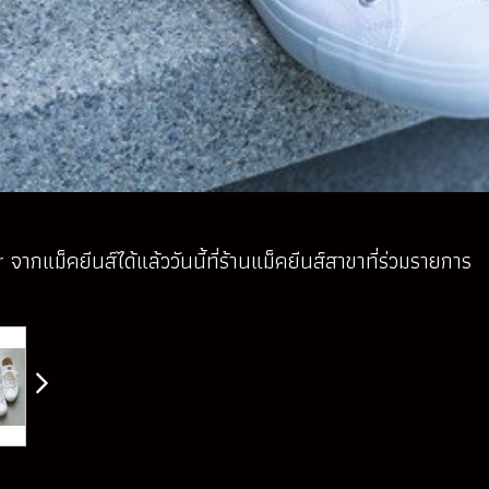
ากแม็คยีนส์ได้แล้ววันนี้ที่ร้านแม็คยีนส์สาขาที่ร่วมรายการ