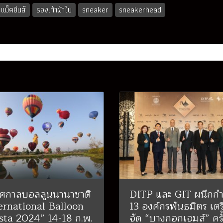
แม็คยีนส์
รองเท้าผ้าใบ
sneaker
sneakerhead
ศกาลบอลลูนนานาชาติ
DITP และ GIT ผนึกกำ
ernational Balloon
13 องค์กรพันธมิตร เต
sta 2024” 14-18 ก.พ.
จัด “บางกอกเจมส์” ครั้