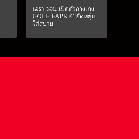
เอรา-วอน เปิดตัวกางเกง
GOLF FABRIC ยืดหยุ่น
ใส่สบาย