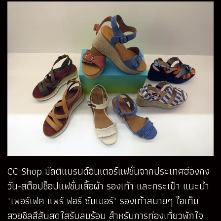
CC Shop มัลติแบรนด์อินเตอร์แฟชั่นจากประเทศฮ่องกง
วัน-สต็อปช็อปแฟชั่นเสื้อผ้า รองเท้า และกระเป๋า แนะนำ
"เพอร์เฟค แพร์ ฟอร์ ซัมเมอร์" รองเท้าสบายๆ ไอเท็ม
สวยชิลสีสันสดใสรับลมร้อน สำหรับการท่องเที่ยวพักใจ